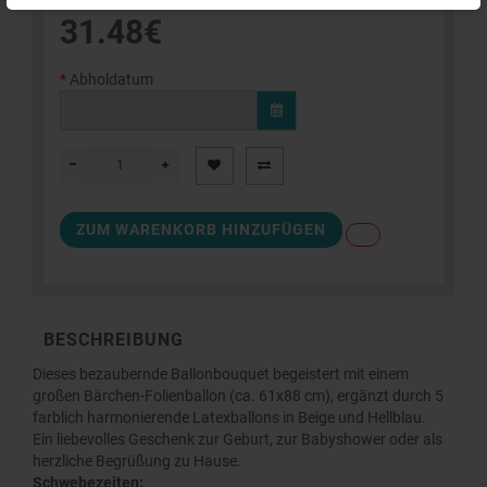
31.48€
Abholdatum
ZUM WARENKORB HINZUFÜGEN
BESCHREIBUNG
Dieses bezaubernde Ballonbouquet begeistert mit einem
großen Bärchen-Folienballon (ca. 61x88 cm), ergänzt durch 5
farblich harmonierende Latexballons in Beige und Hellblau.
Ein liebevolles Geschenk zur Geburt, zur Babyshower oder als
herzliche Begrüßung zu Hause.
Schwebezeiten: