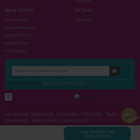
Kontakt
MEIN KONTO
EXTRAS
Mein Konto
Sitemap
Bestellverlauf
Wunschliste
Newsletter
Rückgabe
Ich akzeptiere die
Nutzungsbedingungen.
Alle Anlässe
Geburtstag
Hochzeiten
Für Kinder
Taufe/
Kommunion
Baby shower
Gender Reveal
Junggesellenabschied
Liebe
Balloon Deko
Grosse stehende
ZUM WARENKORB
Ballons
Stuffing Ballons
HINZUFÜGEN