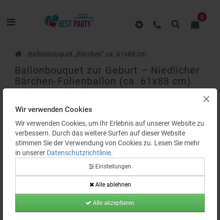
0
Ballonbouquet „Bärchen“ ca. 61x88 cm
Ballonbouquet zur Geburt – Niedlicher
Bärchen-Folienballon (ca. 61x88 cm)
mit 5 Latexballons
×
Wir verwenden Cookies
BEWERTUNGEN (0)
Wir verwenden Cookies, um Ihr Erlebnis auf unserer Website zu
verbessern. Durch das weitere Surfen auf dieser Website
stimmen Sie der Verwendung von Cookies zu. Lesen Sie mehr
in unserer
Datenschutzrichtlinie
.
Einstellungen
Alle ablehnen
Verfügbarkeit:
Auf Lager
Alle akzeptieren
Produktcode:
BP0370