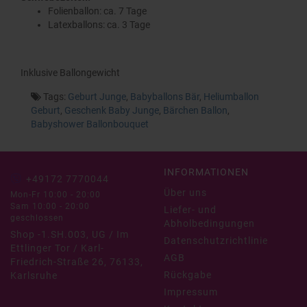
Folienballon: ca. 7 Tage
Latexballons: ca. 3 Tage
Inklusive Ballongewicht
Tags:
Geburt Junge
,
Babyballons Bär
,
Heliumballon
Geburt
,
Geschenk Baby Junge
,
Bärchen Ballon
,
Babyshower Ballonbouquet
INFORMATIONEN
+49172 7770044
Über uns
Mon-Fr 10:00 - 20:00
Sam 10:00 - 20:00
Liefer- und
geschlossen
Abholbedingungen
Shop -1.SH.003, UG / Im
Datenschutzrichtlinie
Ettlinger Tor / Karl-
AGB
Friedrich-Straße 26, 76133,
Rückgabe
Karlsruhe
Impressum