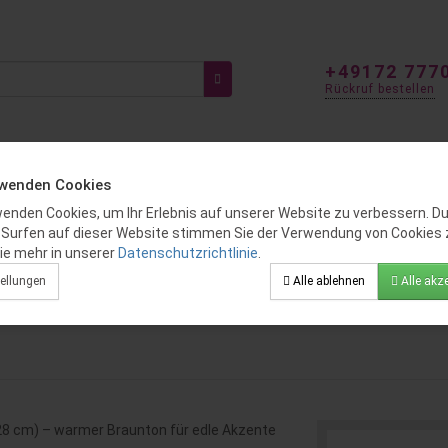
+49172 777
Rückruf bestellen
rwenden Cookies
ITEN
FÜR KINDER
GENDER REVEAL
BALLOON DEKO
wenden Cookies, um Ihr Erlebnis auf unserer Website zu verbessern. D
 Surfen auf dieser Website stimmen Sie der Verwendung von Cookies 
 cm)
ie mehr in unserer
Datenschutzrichtlinie
.
eliumgefüllt (Ø ca. 28 cm) – warme
ellungen
Alle ablehnen
Alle akze