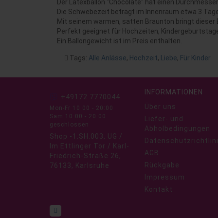
Der Latexballon "Chocolate" hat einen Durchmesser v
Die Schwebezeit beträgt im Innenraum etwa 3 Tage
Mit seinem warmen, satten Braunton bringt dieser B
Perfekt geeignet für Hochzeiten, Kindergeburtstage
Ein Ballongewicht ist im Preis enthalten.
Tags:
Alle Anlässe
,
Hochzeit
,
Liebe
,
Für Kinder
INFORMATIONEN
+49172 7770044
Über uns
Mon-Fr 10:00 - 20:00
Sam 10:00 - 20:00
Liefer- und
geschlossen
Abholbedingungen
Shop -1.SH.003, UG /
Datenschutzrichtlin
Im Ettlinger Tor / Karl-
AGB
Friedrich-Straße 26,
Rückgabe
76133, Karlsruhe
Impressum
Kontakt