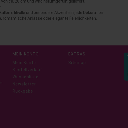
on ca. 28 cm und wird heliumgefüllt geliefert.
.
allon stilvolle und besondere Akzente in jede Dekoration.
, romantische Anlässe oder elegante Feierlichkeiten.
MEIN KONTO
EXTRAS
Mein Konto
Sitemap
Bestellverlauf
Wunschliste
ie
Newsletter
Rückgabe