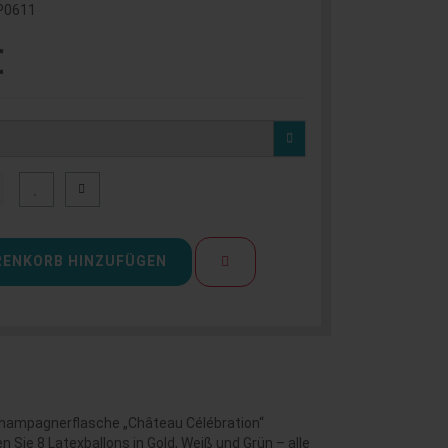
P0611
€
ENKORB HINZUFÜGEN
 Champagnerflasche „Château Célébration“
n Sie 8 Latexballons in Gold, Weiß und Grün – alle