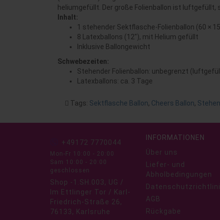
heliumgefüllt. Der große Folienballon ist luftgefüll
Inhalt:
1 stehender Sektflasche-Folienballon (60 × 15
8 Latexballons (12″), mit Helium gefüllt
Inklusive Ballongewicht
Schwebezeiten:
Stehender Folienballon: unbegrenzt (luftgefü
Latexballons: ca. 3 Tage
Tags:
Sektflasche Ballon
,
Cheers Ballon
,
Stehen
INFORMATIONEN
+49172 7770044
Über uns
Mon-Fr 10:00 - 20:00
Sam 10:00 - 20:00
Liefer- und
geschlossen
Abholbedingungen
Shop -1.SH.003, UG /
Datenschutzrichtlin
Im Ettlinger Tor / Karl-
AGB
Friedrich-Straße 26,
Rückgabe
76133, Karlsruhe