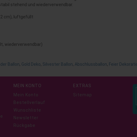
t, stabil stehend und wiederverwendbar.
2 cm), luftgefüllt
llt, wiederverwendbar)
der Ballon
,
Gold Deko
,
Silvester Ballon
,
Abschlussballon
,
Feier Dekorati
MEIN KONTO
EXTRAS
Mein Konto
Sitemap
Bestellverlauf
Wunschliste
ie
Newsletter
Rückgabe