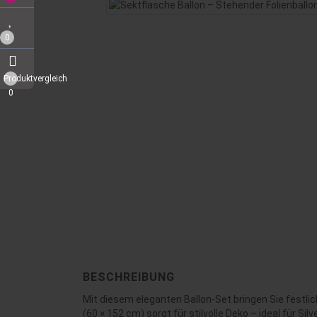
0
Produktvergleich
0
BESCHREIBUNG
Mit diesem eleganten Ballon-Set bringen Sie festli
(60 × 152 cm) sorgt für stilvolle Deko – ideal für S