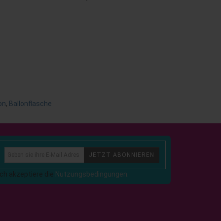
on
,
Ballonflasche
JETZT ABONNIEREN
Ich akzeptiere die
Nutzungsbedingungen.