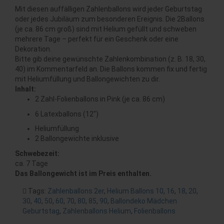
Mit diesen auffälligen Zahlenballons wird jeder Geburtstag
oder jedes Jubiläum zum besonderen Ereignis. Die 2Ballons
(je ca. 86 cm groß) sind mit Helium gefüllt und schweben
mehrere Tage – perfekt für ein Geschenk oder eine
Dekoration.
Bitte gib deine gewünschte Zahlenkombination (z. B. 18, 30,
40) im Kommentarfeld an. Die Ballons kommen fix und fertig
mit Heliumfüllung und Ballongewichten zu dir.
Inhalt:
2 Zahl-Folienballons in Pink (je ca. 86 cm)
6 Latexballons (12″)
Heliumfüllung
2 Ballongewichte inklusive
Schwebezeit:
ca. 7 Tage
Das Ballongewicht ist im Preis enthalten.
Tags:
Zahlenballons 2er
,
Helium Ballons 10
,
16
,
18
,
20
,
30
,
40
,
50
,
60
,
70
,
80
,
85
,
90
,
Ballondeko Mädchen
Geburtstag
,
Zahlenballons Helium
,
Folienballons