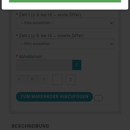
53.97€
Zahl 1 (z. B. bei 18 → erste Ziffer)
Zahl 2 (z. B. bei 18 → zweite Ziffer)
Abholdatum
ZUM WARENKORB HINZUFÜGEN
BESCHREIBUNG