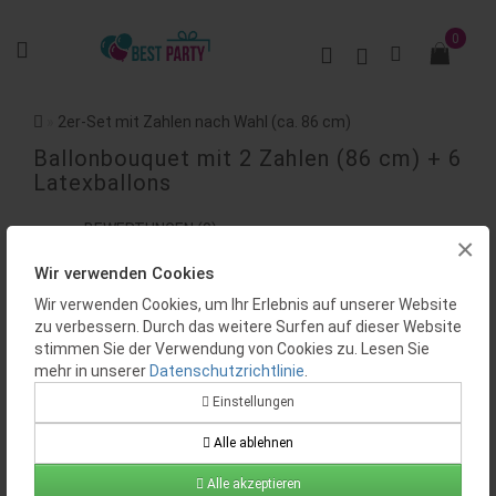
0
2er-Set mit Zahlen nach Wahl (ca. 86 cm)
Ballonbouquet mit 2 Zahlen (86 cm) + 6
Latexballons
BEWERTUNGEN (0)
×
Wir verwenden Cookies
Wir verwenden Cookies, um Ihr Erlebnis auf unserer Website
zu verbessern. Durch das weitere Surfen auf dieser Website
stimmen Sie der Verwendung von Cookies zu. Lesen Sie
mehr in unserer
Datenschutzrichtlinie
.
Einstellungen
Verfügbarkeit:
Auf Lager
Alle ablehnen
Produktcode:
BP0297
Alle akzeptieren