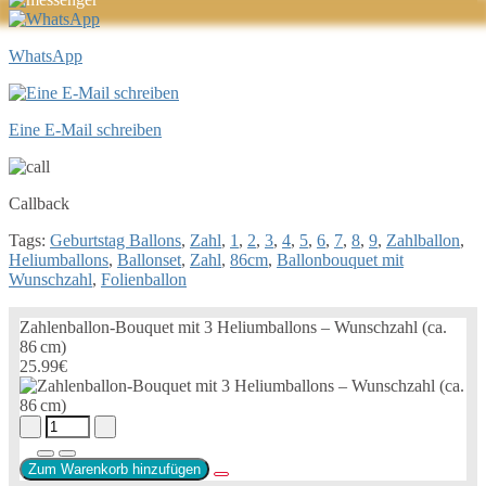
WhatsApp
Eine E-Mail schreiben
Callback
Tags:
Geburtstag Ballons
,
Zahl
,
1
,
2
,
3
,
4
,
5
,
6
,
7
,
8
,
9
,
Zahlballon
,
Heliumballons
,
Ballonset
,
Zahl
,
86cm
,
Ballonbouquet mit
Wunschzahl
,
Folienballon
Zahlenballon-Bouquet mit 3 Heliumballons – Wunschzahl (ca.
86 cm)
25.99€
Zum Warenkorb hinzufügen