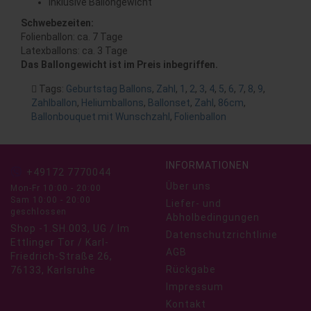
Inklusive Ballongewicht
Schwebezeiten:
Folienballon: ca. 7 Tage
Latexballons: ca. 3 Tage
Das Ballongewicht ist im Preis inbegriffen.
Tags:
Geburtstag Ballons
,
Zahl
,
1
,
2
,
3
,
4
,
5
,
6
,
7
,
8
,
9
,
Zahlballon
,
Heliumballons
,
Ballonset
,
Zahl
,
86cm
,
Ballonbouquet mit Wunschzahl
,
Folienballon
INFORMATIONEN
+49172 7770044
Über uns
Mon-Fr 10:00 - 20:00
Sam 10:00 - 20:00
Liefer- und
geschlossen
Abholbedingungen
Shop -1.SH.003, UG / Im
Datenschutzrichtlinie
Ettlinger Tor / Karl-
AGB
Friedrich-Straße 26,
Rückgabe
76133, Karlsruhe
Impressum
Kontakt