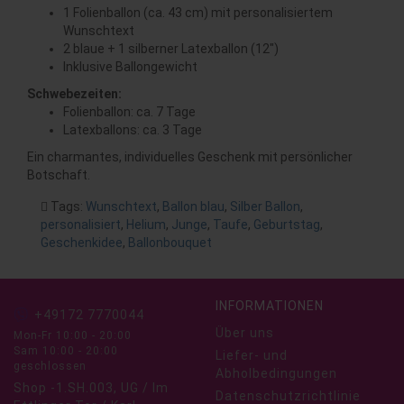
1 Folienballon (ca. 43 cm) mit personalisiertem
Wunschtext
2 blaue + 1 silberner Latexballon (12")
Inklusive Ballongewicht
Schwebezeiten:
Folienballon: ca. 7 Tage
Latexballons: ca. 3 Tage
Ein charmantes, individuelles Geschenk mit persönlicher
Botschaft.
Tags:
Wunschtext
,
Ballon blau
,
Silber Ballon
,
personalisiert
,
Helium
,
Junge
,
Taufe
,
Geburtstag
,
Geschenkidee
,
Ballonbouquet
INFORMATIONEN
+49172 7770044
Über uns
Mon-Fr 10:00 - 20:00
Sam 10:00 - 20:00
Liefer- und
geschlossen
Abholbedingungen
Shop -1.SH.003, UG / Im
Datenschutzrichtlinie