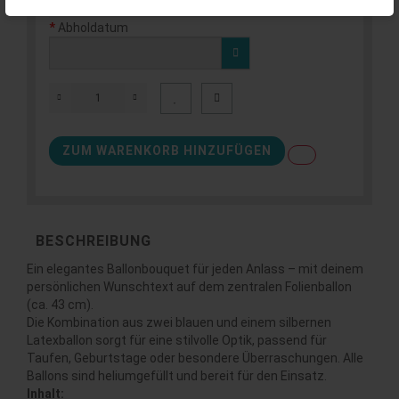
Abholdatum
ZUM WARENKORB HINZUFÜGEN
BESCHREIBUNG
Ein elegantes Ballonbouquet für jeden Anlass – mit deinem
persönlichen Wunschtext auf dem zentralen Folienballon
(ca. 43 cm).
Die Kombination aus zwei blauen und einem silbernen
Latexballon sorgt für eine stilvolle Optik, passend für
Taufen, Geburtstage oder besondere Überraschungen. Alle
Ballons sind heliumgefüllt und bereit für den Einsatz.
Inhalt: