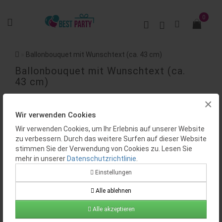
0
Ballonbouquet mit Wunschtext (ca. 43 cm)
Ballonbouquet mit Wunschtext (ca.
43 cm)
×
BEWERTUNGEN (0)
Wir verwenden Cookies
Wir verwenden Cookies, um Ihr Erlebnis auf unserer Website
zu verbessern. Durch das weitere Surfen auf dieser Website
stimmen Sie der Verwendung von Cookies zu. Lesen Sie
mehr in unserer
Datenschutzrichtlinie
.
Einstellungen
Verfügbarkeit:
Auf Lager
Alle ablehnen
Produktcode:
BP0002
Alle akzeptieren
21.47€