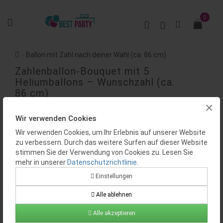
0
Ballon mit Zahl nach deiner Wahl (ca. 86 cm)
Zahlenballon-Bouquet mit 5
Heliumballons – Wunschzahl (ca.
86 cm)
×
BEWERTUNGEN (0)
Wir verwenden Cookies
Wir verwenden Cookies, um Ihr Erlebnis auf unserer Website
zu verbessern. Durch das weitere Surfen auf dieser Website
stimmen Sie der Verwendung von Cookies zu. Lesen Sie
mehr in unserer
Datenschutzrichtlinie
.
Einstellungen
Alle ablehnen
Verfügbarkeit:
Auf Lager
Produktcode:
BP0174
Alle akzeptieren