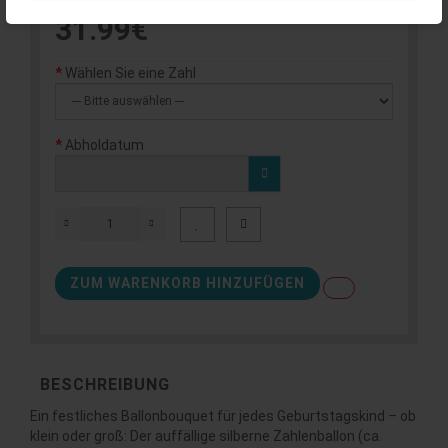
31.99€
Wählen Sie eine Zahl
Abholdatum
ZUM WARENKORB HINZUFÜGEN
BESCHREIBUNG
Ein festliches Ballonbouquet für jedes Geburtstagskind – ob
klein oder groß: Der auffällige silberne Zahlenballon (ca.