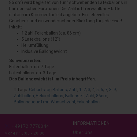
86 cm) wird begleitet von fünf schwebenden Latexballons in
harmonischen Farbtönen. Die Zahl ist frei wählbar – bitte
einfach im Kommentarfeld angeben. Ein liebevolles
Geschenk und ein wunderschöner Blickfang für jede Feier!
Inhalt:
1 Zahl-Folienballon (ca. 86 cm)
5 Latexballons (12")
Heliumfüllung
Inklusive Ballongewicht
Schwebezeiten:
Folienballon: ca. 7 Tage
Latexballons: ca. 3 Tage
Das Ballongewicht ist im Preis inbegriffen.
Tags:
Geburtstag Ballons
,
Zahl
,
1
,
2
,
3
,
4
,
5
,
6
,
7
,
8
,
9
,
Zahlballon
,
Heliumballons
,
Ballonset
,
Zahl
,
86cm
,
Ballonbouquet mit Wunschzahl
,
Folienballon
INFORMATIONEN
+49172 7770044
Über uns
Mon-Fr 10:00 - 20:00