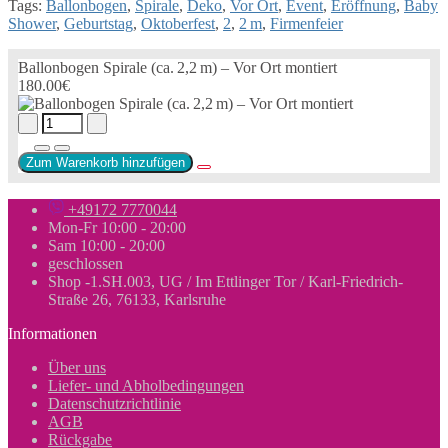
Tags:
Ballonbogen
,
Spirale
,
Deko
,
Vor Ort
,
Event
,
Eröffnung
,
Baby
Shower
,
Geburtstag
,
Oktoberfest
,
2
,
2 m
,
Firmenfeier
Ballonbogen Spirale (ca. 2,2 m) – Vor Ort montiert
180.00€
Zum Warenkorb hinzufügen
+49172 7770044
Mon-Fr 10:00 - 20:00
Sam 10:00 - 20:00
geschlossen
Shop -1.SH.003, UG / Im Ettlinger Tor / Karl-Friedrich-
Straße 26, 76133, Karlsruhe
Informationen
Über uns
Liefer- und Abholbedingungen
Datenschutzrichtlinie
AGB
Rückgabe