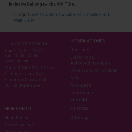
Inklusive Ballongewicht. Mit Tüte.
Tags:
I Love You
,
Blumen
,
Liebe
,
Heliumballon
,
Rot
,
Weiß
,
L-Set
INFORMATIONEN
+49172 7770044
Über uns
Mon-Fr 10:00 - 20:00
Sam 10:00 - 20:00
Liefer- und
geschlossen
Abholbedingungen
Shop -1.SH.003, UG / Im
Datenschutzrichtlinie
Ettlinger Tor / Karl-
AGB
Friedrich-Straße 26,
Rückgabe
76133, Karlsruhe
Impressum
Kontakt
MEIN KONTO
EXTRAS
Mein Konto
Sitemap
Bestellverlauf