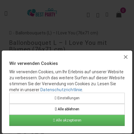
0
Ballonbouquets (L) – I Love You (76x71 cm)
Ballonbouquet L – I Love You mit
Blumen (76x71 cm)
×
BEWERTUNGEN (0)
Wir verwenden Cookies
Wir verwenden Cookies, um Ihr Erlebnis auf unserer Website
zu verbessern. Durch das weitere Surfen auf dieser Website
stimmen Sie der Verwendung von Cookies zu. Lesen Sie
mehr in unserer
Datenschutzrichtlinie
.
Einstellungen
Alle ablehnen
Verfügbarkeit:
Auf Lager
Alle akzeptieren
Produktcode:
BP0449