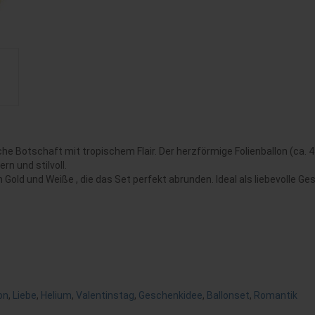
e Botschaft mit tropischem Flair. Der herzförmige Folienballon (ca. 
rn und stilvoll.
old und Weiße , die das Set perfekt abrunden. Ideal als liebevolle Ge
on
,
Liebe
,
Helium
,
Valentinstag
,
Geschenkidee
,
Ballonset
,
Romantik