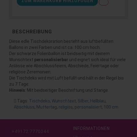
ZUM WARENKORB HINZUFÜGEN
BESCHREIBUNG
Diese edle Tischdekoration besteht aus luftbefüllten
Ballons in zwei Farben und ist ca. 100 cm hoch.
Der schwarze Folienballon ist beidseitig mit deinem
Wunschtext
personalisierbar
und eignet sich ideal für viele
Anlässe wie Abschlussfeiern, Abschiede, Feiertage oder
religiöse Zeremonien.
Die Tischdeko wird mit Luft befüllt und hält in der Regel bis
zu 7 Tage.
Hinweis
: Mit beidseitiger Beschriftung und Stange.
Tags:
Tischdeko
,
Wunschtext
,
Silber
,
Hellblau
,
Abschluss
,
Muttertag
,
religiös
,
personalisiert
,
100 cm
INFORMATIONEN
+49172 7770044