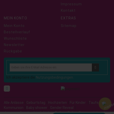
Impressum
Kontakt
MEIN KONTO
EXTRAS
Mein Konto
Sitemap
Bestellverlauf
Wunschliste
Newsletter
Rückgabe
Ich akzeptiere die
Nutzungsbedingungen.
Alle Anlässe
Geburtstag
Hochzeiten
Für Kinder
Taufe/
Kommunion
Baby shower
Gender Reveal
Junggesellenabschied
Liebe
Balloon Deko
Grosse stehende