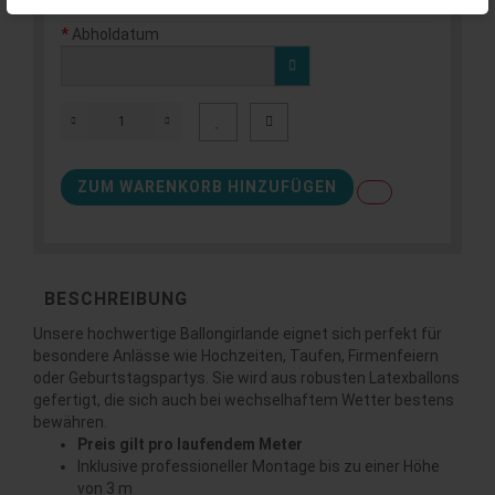
Abholdatum
ZUM WARENKORB HINZUFÜGEN
BESCHREIBUNG
Unsere hochwertige Ballongirlande eignet sich perfekt für
besondere Anlässe wie Hochzeiten, Taufen, Firmenfeiern
oder Geburtstagspartys. Sie wird aus robusten Latexballons
gefertigt, die sich auch bei wechselhaftem Wetter bestens
bewähren.
Preis gilt pro laufendem Meter
Inklusive professioneller Montage bis zu einer Höhe
von 3 m