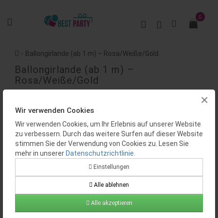
0
Ballongirlande (ab 1 m) – Rosa/Weiße/Gold
Ballongirlande (ab 1 m) –
Rosa/Weiße/Gold
×
BEWERTUNGEN (0)
Wir verwenden Cookies
Wir verwenden Cookies, um Ihr Erlebnis auf unserer Website
zu verbessern. Durch das weitere Surfen auf dieser Website
stimmen Sie der Verwendung von Cookies zu. Lesen Sie
mehr in unserer
Datenschutzrichtlinie
.
Einstellungen
Verfügbarkeit:
Auf Lager
Alle ablehnen
Produktcode:
BP0552
Alle akzeptieren
35.00€