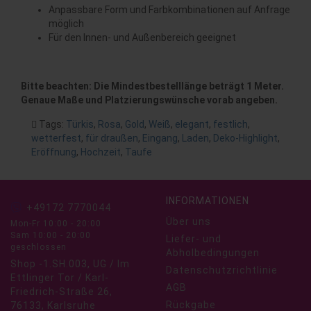
Anpassbare Form und Farbkombinationen auf Anfrage
möglich
Für den Innen- und Außenbereich geeignet
Bitte beachten: Die Mindestbestelllänge beträgt 1 Meter.
Genaue Maße und Platzierungswünsche vorab angeben.
Tags:
Türkis
,
Rosa
,
Gold
,
Weiß
,
elegant
,
festlich
,
wetterfest
,
für draußen
,
Eingang
,
Laden
,
Deko-Highlight
,
Eröffnung
,
Hochzeit
,
Taufe
INFORMATIONEN
+49172 7770044
Über uns
Mon-Fr 10:00 - 20:00
Sam 10:00 - 20:00
Liefer- und
geschlossen
Abholbedingungen
Shop -1.SH.003, UG / Im
Datenschutzrichtlinie
Ettlinger Tor / Karl-
AGB
Friedrich-Straße 26,
Rückgabe
76133, Karlsruhe