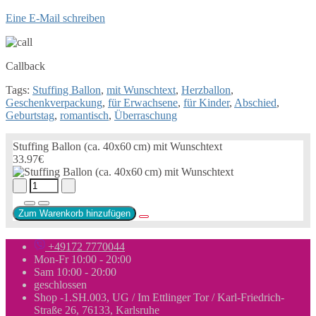
Eine E-Mail schreiben
Callback
Tags:
Stuffing Ballon
,
mit Wunschtext
,
Herzballon
,
Geschenkverpackung
,
für Erwachsene
,
für Kinder
,
Abschied
,
Geburtstag
,
romantisch
,
Überraschung
Stuffing Ballon (ca. 40x60 cm) mit Wunschtext
33.97€
Zum Warenkorb hinzufügen
+49172 7770044
Mon-Fr 10:00 - 20:00
Sam 10:00 - 20:00
geschlossen
Shop -1.SH.003, UG / Im Ettlinger Tor / Karl-Friedrich-
Straße 26, 76133, Karlsruhe