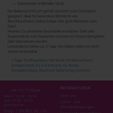
Dekobänder in Metallic-Optik
Der Ballon ist mit Luft gefüllt und nicht zum Schweben
geeignet. Ideal für besondere Momente wie
Abschlussfeiern, Geburtstage oder gute Wünsche zum
Start.
Hinweis: Es sind keine Geschenke enthalten. Geld oder
Gegenstände zum Einpacken müssen im Voraus übergeben
oder überwiesen werden.
Latexballons halten ca. 3 Tage. Der Ballon selbst ist nicht
wiederverwendbar.
Tags:
Stuffing Ballon
,
Viel Glück
,
mit Wunschtext
,
Geldgeschenk
,
für Erwachsene
,
für Kinder
,
Schulabschluss
,
Abschied
,
Geburtstag
,
Hochzeit
INFORMATIONEN
+49172 7770044
Über uns
Mon-Fr 10:00 - 20:00
Sam 10:00 - 20:00
Liefer- und
geschlossen
Abholbedingungen
Shop -1.SH.003, UG / Im