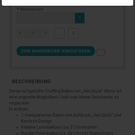
Abholdatum
ZUM WARENKORB HINZUFÜGEN
BESCHREIBUNG
Dieser luftgefüllte Stuffing Ballon mit „Viel Glück“-Motiv ist
eine originelle Möglichkeit, Geld oder kleine Geschenke zu
verpacken.
Er enthält:
1 transparenter Ballon mit Aufdruck „Viel Glück“ und
Konfetti-Design
8 kleine Latexballons (ca. 5") im Inneren
Runder Folienballon (ca. 43 cm) mit Wunschtext