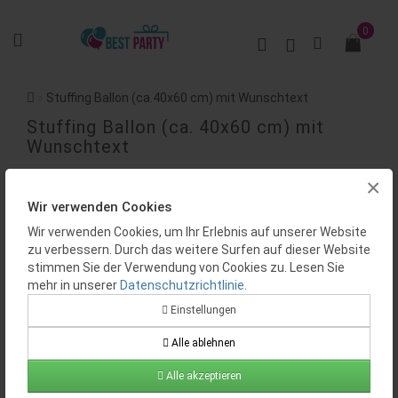
0
Stuffing Ballon (ca.40x60 cm) mit Wunschtext
Stuffing Ballon (ca. 40x60 cm) mit
Wunschtext
×
BEWERTUNGEN (0)
Wir verwenden Cookies
Wir verwenden Cookies, um Ihr Erlebnis auf unserer Website
zu verbessern. Durch das weitere Surfen auf dieser Website
stimmen Sie der Verwendung von Cookies zu. Lesen Sie
mehr in unserer
Datenschutzrichtlinie
.
Einstellungen
Verfügbarkeit:
Auf Lager
Alle ablehnen
Produktcode:
BP0615
Alle akzeptieren
33.97€