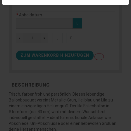
36.47€
Abholdatum
ZUM WARENKORB HINZUFÜGEN
BESCHREIBUNG
Frisch, farbenfroh und persönlich: Dieses lebendige
Ballonbouquet vereint Metallic-Grün, Hellblau und Lila zu
einem einzigartigen Heliumgruß. Der lila Folienballon in
Sternform (ca. 43 cm) wird mit deinem Wunschtext
individuell gestaltet – ideal für emotionale Anlässe wie
Abschiede, Uni-Abschlüsse oder einen liebevollen Gruß an
deine Herzensmenschen.