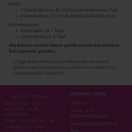
Inhalt:
1 Folienballon (ca. 43 cm) mit personalisiertem Text
8 Latexballons (12") in Lila, Hellblau & Metallic-Grün
Schwebezeiten:
Folienballon: ca. 7 Tage
Latexballons: ca. 3 Tage
Alle Ballons sind mit Helium gefüllt und werden inklusive
Ballongewicht geliefert.
Tags:
Ballon lila blau grün
,
Heliumballon Abschied
,
Ballonstrauß Schulabschluss
,
Wunschtext Ballon Frau
,
Geschenkballon farbenfroh
INFORMATIONEN
+49172 7770044
Über uns
Mon-Fr 10:00 - 20:00
Sam 10:00 - 20:00
Liefer- und
geschlossen
Abholbedingungen
Shop -1.SH.003, UG / Im
Datenschutzrichtlinie
Ettlinger Tor / Karl-
AGB