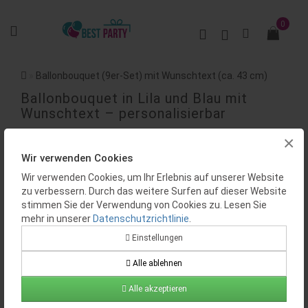
0
Ballonbouquet (9er-Set) mit Wunschtext (ca. 43 cm)
Ballonbouquet in Lila und Blau mit
Wunschtext – personalisierbar
×
BEWERTUNGEN (0)
Wir verwenden Cookies
Wir verwenden Cookies, um Ihr Erlebnis auf unserer Website
zu verbessern. Durch das weitere Surfen auf dieser Website
stimmen Sie der Verwendung von Cookies zu. Lesen Sie
mehr in unserer
Datenschutzrichtlinie
.
Einstellungen
Verfügbarkeit:
Auf Lager
Alle ablehnen
Produktcode:
BP0103
Alle akzeptieren