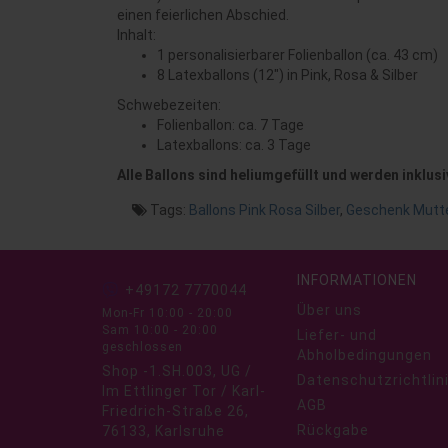
einen feierlichen Abschied.
Inhalt:
1 personalisierbarer Folienballon (ca. 43 cm)
8 Latexballons (12") in Pink, Rosa & Silber
Schwebezeiten:
Folienballon: ca. 7 Tage
Latexballons: ca. 3 Tage
Alle Ballons sind heliumgefüllt und werden inklusi
Tags:
Ballons Pink Rosa Silber
,
Geschenk Mutte
INFORMATIONEN
+49172 7770044
Über uns
Mon-Fr 10:00 - 20:00
Sam 10:00 - 20:00
Liefer- und
geschlossen
Abholbedingungen
Shop -1.SH.003, UG /
Datenschutzrichtlin
Im Ettlinger Tor / Karl-
AGB
Friedrich-Straße 26,
Rückgabe
76133, Karlsruhe