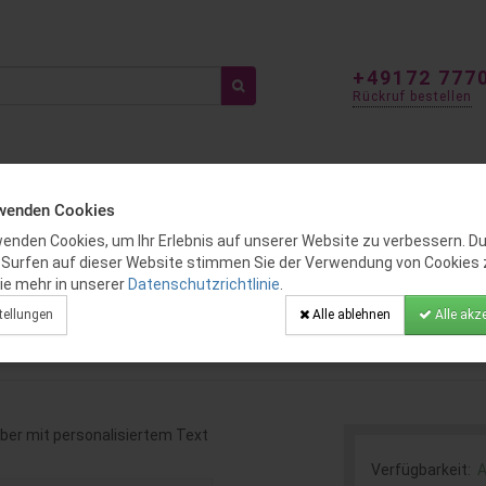
+49172 777
Rückruf bestellen
ITEN
FÜR KINDER
GENDER REVEAL
BALLOON DEKO
rwenden Cookies
wenden Cookies, um Ihr Erlebnis auf unserer Website zu verbessern. D
 Surfen auf dieser Website stimmen Sie der Verwendung von Cookies 
3 cm)
ie mehr in unserer
Datenschutzrichtlinie
.
sa & Silber mit personalisiertem Te
tellungen
Alle ablehnen
Alle akze
Verfügbarkeit:
A