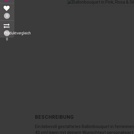
0
Produktvergleich
0
BESCHREIBUNG
Ein liebevoll gestaltetes Ballonbouquet in femininen
43 cm) kann mit deinem Wunschtext personalisier