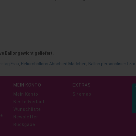
ve Ballongewicht geliefert.
rtag Frau
,
Heliumballons Abschied Mädchen
,
Ballon personalisiert zar
MEIN KONTO
EXTRAS
Mein Konto
Sitemap
Bestellverlauf
Wunschliste
ie
Newsletter
Rückgabe