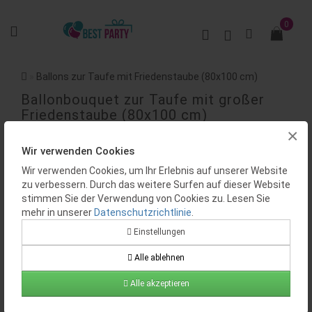
0
Ballons zur Taufe mit Friedenstaube (80x100 cm)
Ballonbouquet zur Taufe mit großer
Friedenstaube (80x100 cm)
×
BEWERTUNGEN (0)
Wir verwenden Cookies
Wir verwenden Cookies, um Ihr Erlebnis auf unserer Website
zu verbessern. Durch das weitere Surfen auf dieser Website
stimmen Sie der Verwendung von Cookies zu. Lesen Sie
mehr in unserer
Datenschutzrichtlinie
.
Einstellungen
Alle ablehnen
Verfügbarkeit:
Auf Lager
Produktcode:
BP0324
Alle akzeptieren