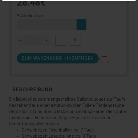
28.48€
Abholdatum
ZUM WARENKORB HINZUFÜGEN
BESCHREIBUNG
Ein liebevoll zusammengestelltes Ballonbouquet zur Taufe,
bestehend aus einer eindrucksvollen Folien-Friedenstaube
(80x100 cm) und drei Latexballons in Rosa Farbe. Die Taube
symbolisiert Frieden und Segen – perfekt für diesen
bedeutungsvollen Anlass.
Schwebezeit Folienballon: ca. 7 Tage
Schwebezeit Latexballons: ca. 3 Tage