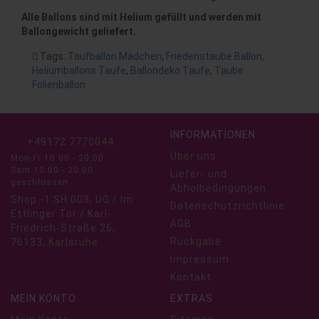
Alle Ballons sind mit Helium gefüllt und werden mit
Ballongewicht geliefert.
Tags:
Taufballon Mädchen
,
Friedenstaube Ballon
,
Heliumballons Taufe
,
Ballondeko Taufe
,
Taube
Folienballon
INFORMATIONEN
+49172 7770044
Über uns
Mon-Fr 10:00 - 20:00
Sam 10:00 - 20:00
Liefer- und
geschlossen
Abholbedingungen
Shop -1.SH.003, UG / Im
Datenschutzrichtlinie
Ettlinger Tor / Karl-
AGB
Friedrich-Straße 26,
Rückgabe
76133, Karlsruhe
Impressum
Kontakt
MEIN KONTO
EXTRAS