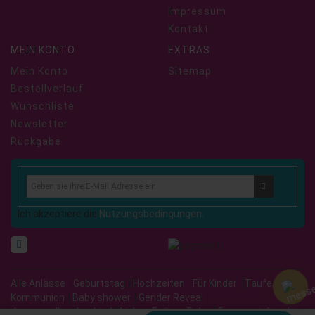
Impressum
Kontakt
MEIN KONTO
EXTRAS
Mein Konto
Sitemap
Bestellverlauf
Wunschliste
Newsletter
Rückgabe
Ich akzeptiere die
Nutzungsbedingungen.
Alle Anlässe
Geburtstag
Hochzeiten
Für Kinder
Taufe/
Kommunion
Baby shower
Gender Reveal
Junggesellenabschied
Liebe
Balloon Deko
Grosse stehende