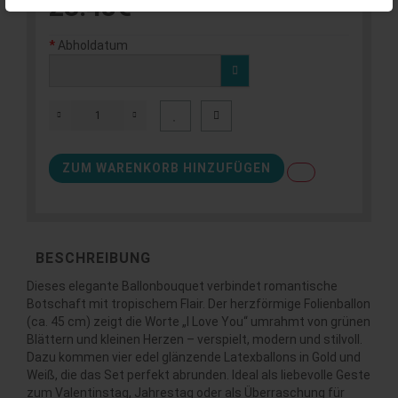
23.48€
Abholdatum
ZUM WARENKORB HINZUFÜGEN
BESCHREIBUNG
Dieses elegante Ballonbouquet verbindet romantische
Botschaft mit tropischem Flair. Der herzförmige Folienballon
(ca. 45 cm) zeigt die Worte „I Love You“ umrahmt von grünen
Blättern und kleinen Herzen – verspielt, modern und stilvoll.
Dazu kommen vier edel glänzende Latexballons in Gold und
Weiß, die das Set perfekt abrunden. Ideal als liebevolle Geste
zum Valentinstag, Jahrestag oder als Überraschung für