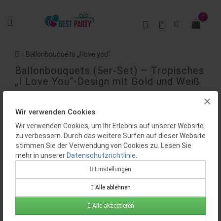
0
Ballonbouquets „I love you“
Ballonbouquets (5er-Set) – Tropisches
„I Love You“-Design mit Gold und Weiß
×
BEWERTUNGEN (0)
Wir verwenden Cookies
Wir verwenden Cookies, um Ihr Erlebnis auf unserer Website
zu verbessern. Durch das weitere Surfen auf dieser Website
stimmen Sie der Verwendung von Cookies zu. Lesen Sie
mehr in unserer
Datenschutzrichtlinie
.
Einstellungen
Alle ablehnen
Verfügbarkeit:
Auf Lager
Produktcode:
BP0410
Alle akzeptieren