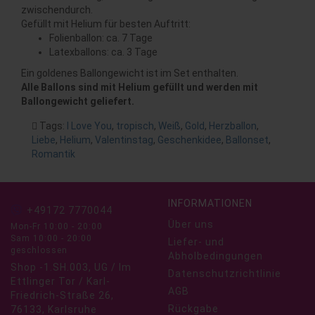
zwischendurch.
Gefüllt mit Helium für besten Auftritt:
Folienballon: ca. 7 Tage
Latexballons: ca. 3 Tage
Ein goldenes Ballongewicht ist im Set enthalten.
Alle Ballons sind mit Helium gefüllt und werden mit
Ballongewicht geliefert.
Tags:
I Love You
,
tropisch
,
Weiß
,
Gold
,
Herzballon
,
Liebe
,
Helium
,
Valentinstag
,
Geschenkidee
,
Ballonset
,
Romantik
INFORMATIONEN
+49172 7770044
Über uns
Mon-Fr 10:00 - 20:00
Sam 10:00 - 20:00
Liefer- und
geschlossen
Abholbedingungen
Shop -1.SH.003, UG / Im
Datenschutzrichtlinie
Ettlinger Tor / Karl-
AGB
Friedrich-Straße 26,
Rückgabe
76133, Karlsruhe