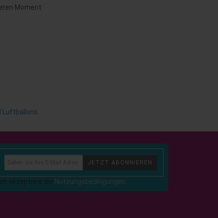
nderen Moment.
l Luftballons
JETZT ABONNIEREN
Ich akzeptiere die
Nutzungsbedingungen.