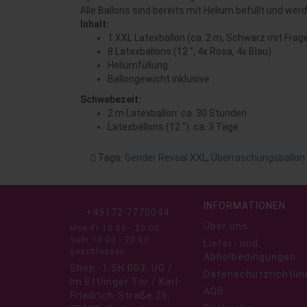
Alle Ballons sind bereits mit Helium befüllt und we
Inhalt:
1 XXL Latexballon (ca. 2 m, Schwarz mit Frag
8 Latexballons (12 ", 4x Rosa, 4x Blau)
Heliumfüllung
Ballongewicht inklusive
Schwebezeit:
2 m Latexballon: ca. 30 Stunden
Latexballons (12 "): ca. 3 Tage
Tags:
Gender Reveal XXL
,
Überraschungsballon
INFORMATIONEN
+49172 7770044
Über uns
Mon-Fr 10:00 - 20:00
Sam 10:00 - 20:00
Liefer- und
geschlossen
Abholbedingungen
Shop -1.SH.003, UG /
Datenschutzrichtlin
Im Ettlinger Tor / Karl-
AGB
Friedrich-Straße 26,