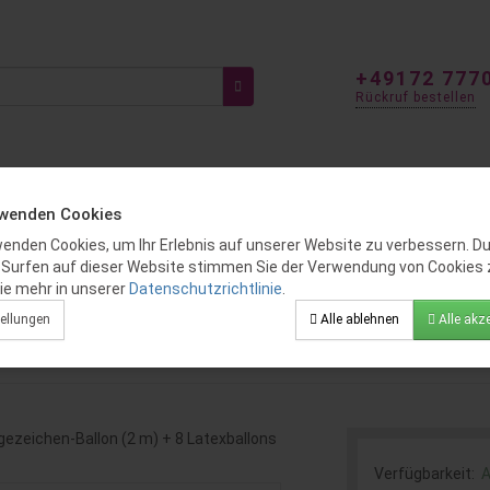
+49172 777
Rückruf bestellen
ITEN
FÜR KINDER
GENDER REVEAL
BALLOON DEKO
rwenden Cookies
wenden Cookies, um Ihr Erlebnis auf unserer Website zu verbessern. D
 Surfen auf dieser Website stimmen Sie der Verwendung von Cookies 
 Mit Heliumfüllung & Gewicht
ie mehr in unserer
Datenschutzrichtlinie
.
bouquet mit Fragezeichen-Ballon (2
ellungen
Alle ablehnen
Alle akze
Verfügbarkeit:
A