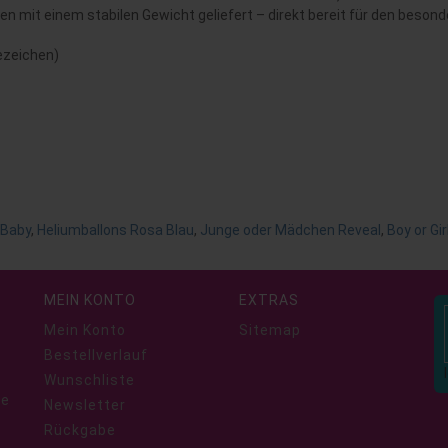
rden mit einem stabilen Gewicht geliefert – direkt bereit für den beso
ezeichen)
 Baby
,
Heliumballons Rosa Blau
,
Junge oder Mädchen Reveal
,
Boy or Gir
MEIN KONTO
EXTRAS
Mein Konto
Sitemap
Bestellverlauf
Wunschliste
ie
Newsletter
Rückgabe