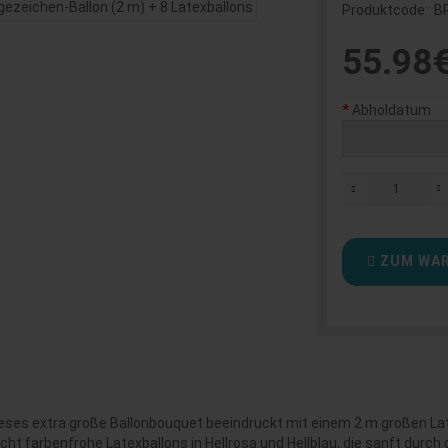
Produktcode:
B
55.98
Abholdatum
ZUM WAR
 Dieses extra große Ballonbouquet beeindruckt mit einem 2 m großen L
cht farbenfrohe Latexballons in Hellrosa und Hellblau, die sanft dur