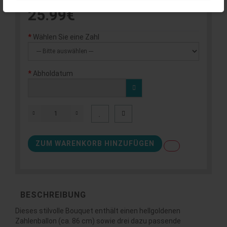
25.99€
Wählen Sie eine Zahl
Abholdatum
ZUM WARENKORB HINZUFÜGEN
BESCHREIBUNG
Dieses stilvolle Bouquet enthält einen hellgoldenen
Zahlenballon (ca. 86 cm) sowie drei dazu passende