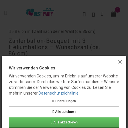
0
Ballon mit Zahl nach deiner Wahl (ca. 86 cm)
Zahlenballon-Bouquet mit 3
Heliumballons – Wunschzahl (ca.
86 cm)
×
BEWERTUNGEN (0)
Wir verwenden Cookies
Wir verwenden Cookies, um Ihr Erlebnis auf unserer Website
zu verbessern. Durch das weitere Surfen auf dieser Website
stimmen Sie der Verwendung von Cookies zu. Lesen Sie
mehr in unserer
Datenschutzrichtlinie
.
Einstellungen
Alle ablehnen
Verfügbarkeit:
Auf Lager
Produktcode:
BP0163
Alle akzeptieren