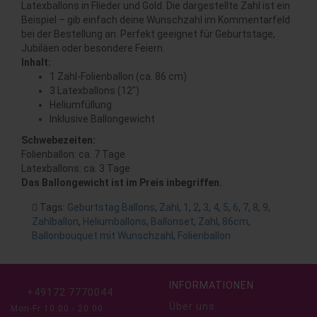
Latexballons in Flieder und Gold. Die dargestellte Zahl ist ein
Beispiel – gib einfach deine Wunschzahl im Kommentarfeld
bei der Bestellung an. Perfekt geeignet für Geburtstage,
Jubiläen oder besondere Feiern.
Inhalt:
1 Zahl-Folienballon (ca. 86 cm)
3 Latexballons (12")
Heliumfüllung
Inklusive Ballongewicht
Schwebezeiten:
Folienballon: ca. 7 Tage
Latexballons: ca. 3 Tage
Das Ballongewicht ist im Preis inbegriffen.
Tags:
Geburtstag Ballons
,
Zahl
,
1
,
2
,
3
,
4
,
5
,
6
,
7
,
8
,
9
,
Zahlballon
,
Heliumballons
,
Ballonset
,
Zahl
,
86cm
,
Ballonbouquet mit Wunschzahl
,
Folienballon
INFORMATIONEN
+49172 7770044
Über uns
Mon-Fr 10:00 - 20:00