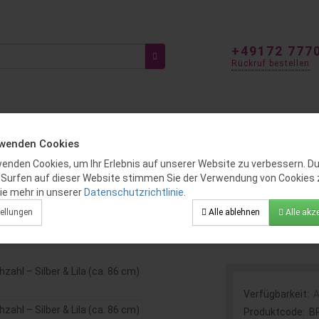
+49172 777
Rückruf bestellen
ITEN
FÜR KINDER
GENDER REVEAL
BALLOON DEKO
rwenden Cookies
wenden Cookies, um Ihr Erlebnis auf unserer Website zu verbessern. D
 Surfen auf dieser Website stimmen Sie der Verwendung von Cookies 
unschzahl – Silber & Lila (ca. 86 
ie mehr in unserer
Datenschutzrichtlinie
.
ellungen
Alle ablehnen
Alle akze
Verfügbarkeit:
A
Produktcode:
B