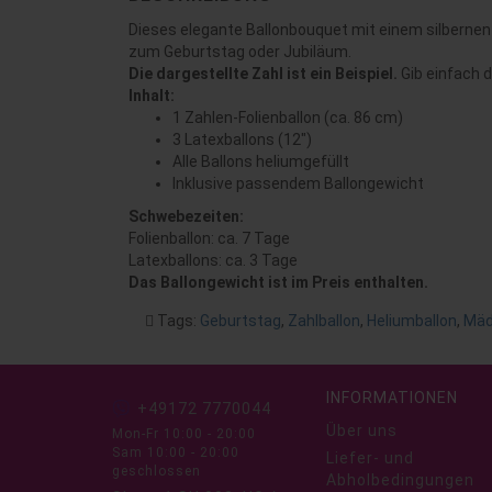
Dieses elegante Ballonbouquet mit einem silbernen Z
zum Geburtstag oder Jubiläum.
Die dargestellte Zahl ist ein Beispiel.
Gib einfach 
Inhalt:
1 Zahlen-Folienballon (ca. 86 cm)
3 Latexballons (12")
Alle Ballons heliumgefüllt
Inklusive passendem Ballongewicht
Schwebezeiten:
Folienballon: ca. 7 Tage
Latexballons: ca. 3 Tage
Das Ballongewicht ist im Preis enthalten.
Tags:
Geburtstag
,
Zahlballon
,
Heliumballon
,
Mäd
INFORMATIONEN
+49172 7770044
Über uns
Mon-Fr 10:00 - 20:00
Sam 10:00 - 20:00
Liefer- und
geschlossen
Abholbedingungen