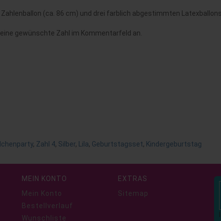
ahlenballon (ca. 86 cm) und drei farblich abgestimmten Latexballons i
deine gewünschte Zahl im Kommentarfeld an.
chenparty
,
Zahl 4
,
Silber
,
Lila
,
Geburtstagsset
,
Kindergeburtstag
MEIN KONTO
EXTRAS
Mein Konto
Sitemap
Bestellverlauf
Wunschliste