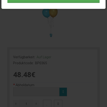
Verfügbarkeit:
Auf Lager
Produktcode:
BP0365
48.48€
Abholdatum