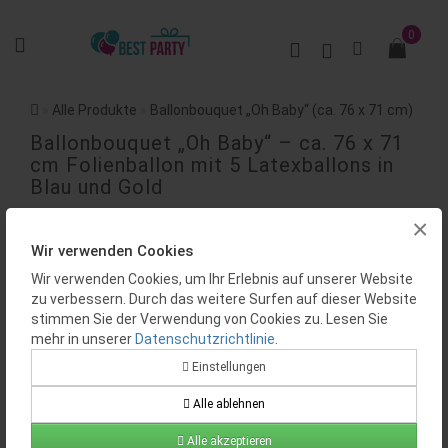
0
Alle Produkte
Ballonbouquet „Oh Baby“ (ca. 76 x 71 cm)
Ballonbouquet „Oh Baby“ – ca. 76 x 71
cm Folienballon mit 5 Latexballons in
Blau und Gold
×
BEWERTUNGEN (0)
Wir verwenden Cookies
Wir verwenden Cookies, um Ihr Erlebnis auf unserer Website
zu verbessern. Durch das weitere Surfen auf dieser Website
stimmen Sie der Verwendung von Cookies zu. Lesen Sie
mehr in unserer
Datenschutzrichtlinie
.
Einstellungen
Alle ablehnen
Alle akzeptieren