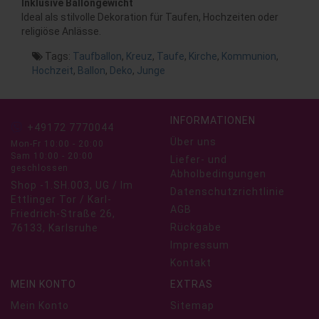
Inklusive Ballongewicht
Ideal als stilvolle Dekoration für Taufen, Hochzeiten oder
religiöse Anlässe.
Tags:
Taufballon
,
Kreuz
,
Taufe
,
Kirche
,
Kommunion
,
Hochzeit
,
Ballon
,
Deko
,
Junge
INFORMATIONEN
+49172 7770044
Über uns
Mon-Fr 10:00 - 20:00
Sam 10:00 - 20:00
Liefer- und
geschlossen
Abholbedingungen
Shop -1.SH.003, UG / Im
Datenschutzrichtlinie
Ettlinger Tor / Karl-
AGB
Friedrich-Straße 26,
Rückgabe
76133, Karlsruhe
Impressum
Kontakt
MEIN KONTO
EXTRAS
Mein Konto
Sitemap