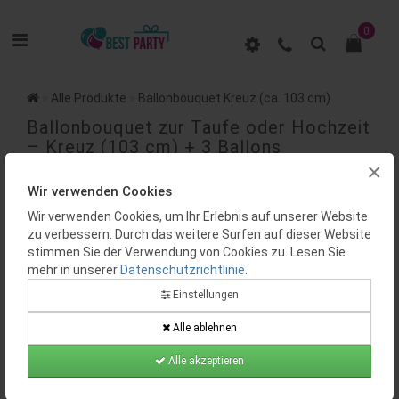
0
Alle Produkte
Ballonbouquet Kreuz (ca. 103 cm)
Ballonbouquet zur Taufe oder Hochzeit
– Kreuz (103 cm) + 3 Ballons
×
BEWERTUNGEN (0)
Wir verwenden Cookies
Wir verwenden Cookies, um Ihr Erlebnis auf unserer Website
zu verbessern. Durch das weitere Surfen auf dieser Website
stimmen Sie der Verwendung von Cookies zu. Lesen Sie
mehr in unserer
Datenschutzrichtlinie
.
Einstellungen
Alle ablehnen
Verfügbarkeit:
Auf Lager
Alle akzeptieren
Produktcode:
BP0343