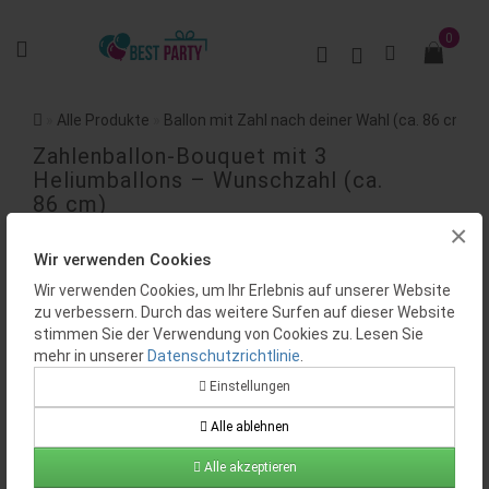
0
Alle Produkte
Ballon mit Zahl nach deiner Wahl (ca. 86 cm)
Zahlenballon-Bouquet mit 3
Heliumballons – Wunschzahl (ca.
86 cm)
×
BEWERTUNGEN (0)
Wir verwenden Cookies
Wir verwenden Cookies, um Ihr Erlebnis auf unserer Website
zu verbessern. Durch das weitere Surfen auf dieser Website
stimmen Sie der Verwendung von Cookies zu. Lesen Sie
mehr in unserer
Datenschutzrichtlinie
.
Einstellungen
Alle ablehnen
Verfügbarkeit:
Auf Lager
Produktcode:
BP0267
Alle akzeptieren