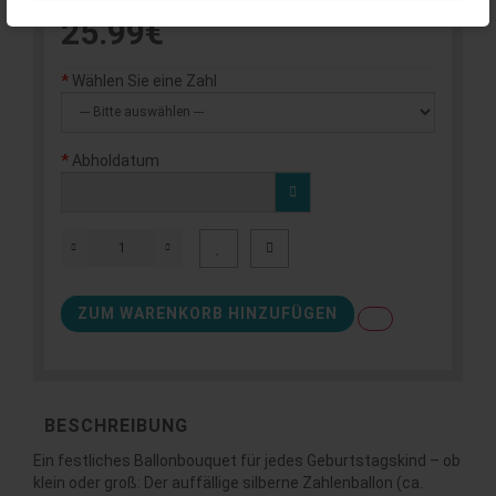
25.99€
Wählen Sie eine Zahl
Abholdatum
ZUM WARENKORB HINZUFÜGEN
BESCHREIBUNG
Ein festliches Ballonbouquet für jedes Geburtstagskind – ob
klein oder groß: Der auffällige silberne Zahlenballon (ca.