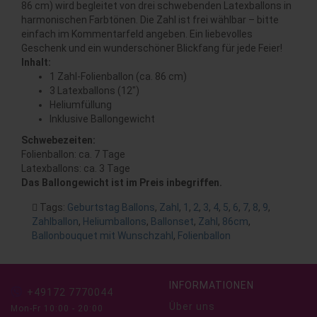
86 cm) wird begleitet von drei schwebenden Latexballons in
harmonischen Farbtönen. Die Zahl ist frei wählbar – bitte
einfach im Kommentarfeld angeben. Ein liebevolles
Geschenk und ein wunderschöner Blickfang für jede Feier!
Inhalt:
1 Zahl-Folienballon (ca. 86 cm)
3 Latexballons (12")
Heliumfüllung
Inklusive Ballongewicht
Schwebezeiten:
Folienballon: ca. 7 Tage
Latexballons: ca. 3 Tage
Das Ballongewicht ist im Preis inbegriffen.
Tags:
Geburtstag Ballons
,
Zahl
,
1
,
2
,
3
,
4
,
5
,
6
,
7
,
8
,
9
,
Zahlballon
,
Heliumballons
,
Ballonset
,
Zahl
,
86cm
,
Ballonbouquet mit Wunschzahl
,
Folienballon
INFORMATIONEN
+49172 7770044
Über uns
Mon-Fr 10:00 - 20:00