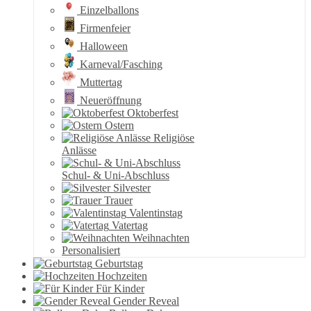
Einzelballons
Firmenfeier
Halloween
Karneval/Fasching
Muttertag
Neueröffnung
Oktoberfest
Ostern
Religiöse
Anlässe
Schul- & Uni-Abschluss
Silvester
Trauer
Valentinstag
Vatertag
Weihnachten
Personalisiert
Geburtstag
Hochzeiten
Für Kinder
Gender Reveal