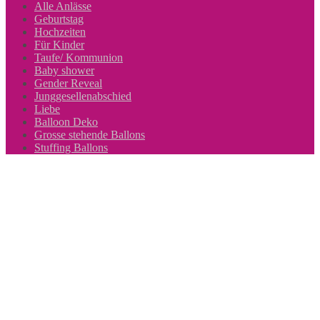
Alle Anlässe
Geburtstag
Hochzeiten
Für Kinder
Taufe/ Kommunion
Baby shower
Gender Reveal
Junggesellenabschied
Liebe
Balloon Deko
Grosse stehende Ballons
Stuffing Ballons