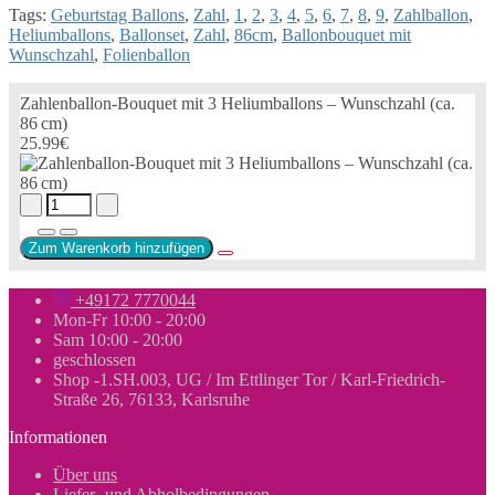
Tags:
Geburtstag Ballons
,
Zahl
,
1
,
2
,
3
,
4
,
5
,
6
,
7
,
8
,
9
,
Zahlballon
,
Heliumballons
,
Ballonset
,
Zahl
,
86cm
,
Ballonbouquet mit
Wunschzahl
,
Folienballon
Zahlenballon-Bouquet mit 3 Heliumballons – Wunschzahl (ca.
86 cm)
25.99€
Zum Warenkorb hinzufügen
+49172 7770044
Mon-Fr 10:00 - 20:00
Sam 10:00 - 20:00
geschlossen
Shop -1.SH.003, UG / Im Ettlinger Tor / Karl-Friedrich-
Straße 26, 76133, Karlsruhe
Informationen
Über uns
Liefer- und Abholbedingungen