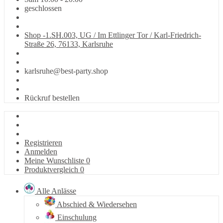
geschlossen
Shop -1.SH.003, UG / Im Ettlinger Tor / Karl-Friedrich-
Straße 26, 76133, Karlsruhe
karlsruhe@best-party.shop
Rückruf bestellen
Registrieren
Anmelden
Meine Wunschliste
0
Produktvergleich
0
Alle Anlässe
Abschied & Wiedersehen
Einschulung