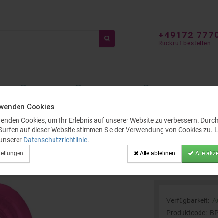
+49172 777
Rückruf bestellen
TEN
FÜR KINDER
GENDER REVEAL
BALLOON DEKO
N
rwenden Cookies
(ca. 86 cm)
enden Cookies, um Ihr Erlebnis auf unserer Website zu verbessern. Durc
t 5 Heliumballons – Wunschzahl (c
 Surfen auf dieser Website stimmen Sie der Verwendung von Cookies zu. L
 unserer
Datenschutzrichtlinie
.
tellungen
Alle ablehnen
Alle akze
Verfügbarkeit:
A
Produktcode:
BP