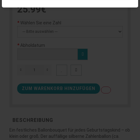
25.99€
Wählen Sie eine Zahl
Abholdatum
ZUM WARENKORB HINZUFÜGEN
BESCHREIBUNG
Ein festliches Ballonbouquet für jedes Geburtstagskind – ob
klein oder groß: Der auffällige silberne Zahlenballon (ca.