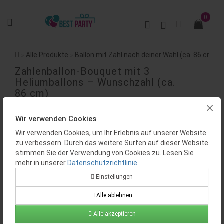
0
Alle Produkte
Ballon mit Zahl nach deiner Wahl (ca. 86 cm)
Zahlenballon-Bouquet mit 3
Heliumballons – Wunschzahl (ca.
86 cm)
×
BEWERTUNGEN (0)
Wir verwenden Cookies
Wir verwenden Cookies, um Ihr Erlebnis auf unserer Website
zu verbessern. Durch das weitere Surfen auf dieser Website
stimmen Sie der Verwendung von Cookies zu. Lesen Sie
mehr in unserer
Datenschutzrichtlinie
.
Einstellungen
Alle ablehnen
Verfügbarkeit:
Auf Lager
Produktcode:
BP0194
Alle akzeptieren