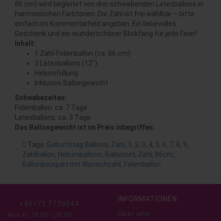
86 cm) wird begleitet von drei schwebenden Latexballons in
harmonischen Farbtönen. Die Zahl ist frei wählbar – bitte
einfach im Kommentarfeld angeben. Ein liebevolles
Geschenk und ein wunderschöner Blickfang für jede Feier!
Inhalt:
1 Zahl-Folienballon (ca. 86 cm)
3 Latexballons (12")
Heliumfüllung
Inklusive Ballongewicht
Schwebezeiten:
Folienballon: ca. 7 Tage
Latexballons: ca. 3 Tage
Das Ballongewicht ist im Preis inbegriffen.
Tags:
Geburtstag Ballons
,
Zahl
,
1
,
2
,
3
,
4
,
5
,
6
,
7
,
8
,
9
,
Zahlballon
,
Heliumballons
,
Ballonset
,
Zahl
,
86cm
,
Ballonbouquet mit Wunschzahl
,
Folienballon
INFORMATIONEN
+49172 7770044
Über uns
Mon-Fr 10:00 - 20:00