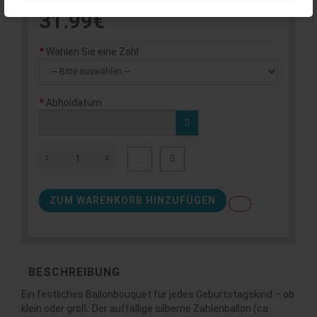
31.99€
Wählen Sie eine Zahl
Abholdatum
ZUM WARENKORB HINZUFÜGEN
BESCHREIBUNG
Ein festliches Ballonbouquet für jedes Geburtstagskind – ob
klein oder groß: Der auffällige silberne Zahlenballon (ca.