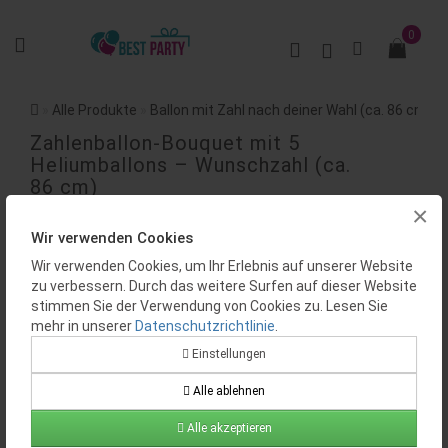
0
Alle Produkte
Ballon mit Zahl nach deiner Wahl (ca. 86 cm)
Zahlenballon-Bouquet mit 5
Heliumballons – Wunschzahl (ca.
86 cm)
×
BEWERTUNGEN (0)
Wir verwenden Cookies
Wir verwenden Cookies, um Ihr Erlebnis auf unserer Website
zu verbessern. Durch das weitere Surfen auf dieser Website
stimmen Sie der Verwendung von Cookies zu. Lesen Sie
mehr in unserer
Datenschutzrichtlinie
.
Einstellungen
Alle ablehnen
Verfügbarkeit:
Auf Lager
Produktcode:
BP0190
Alle akzeptieren