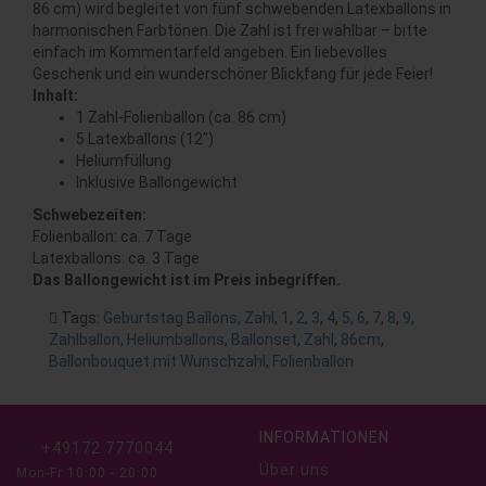
86 cm) wird begleitet von fünf schwebenden Latexballons in
harmonischen Farbtönen. Die Zahl ist frei wählbar – bitte
einfach im Kommentarfeld angeben. Ein liebevolles
Geschenk und ein wunderschöner Blickfang für jede Feier!
Inhalt:
1 Zahl-Folienballon (ca. 86 cm)
5 Latexballons (12")
Heliumfüllung
Inklusive Ballongewicht
Schwebezeiten:
Folienballon: ca. 7 Tage
Latexballons: ca. 3 Tage
Das Ballongewicht ist im Preis inbegriffen.
Tags:
Geburtstag Ballons
,
Zahl
,
1
,
2
,
3
,
4
,
5
,
6
,
7
,
8
,
9
,
Zahlballon
,
Heliumballons
,
Ballonset
,
Zahl
,
86cm
,
Ballonbouquet mit Wunschzahl
,
Folienballon
INFORMATIONEN
+49172 7770044
Über uns
Mon-Fr 10:00 - 20:00