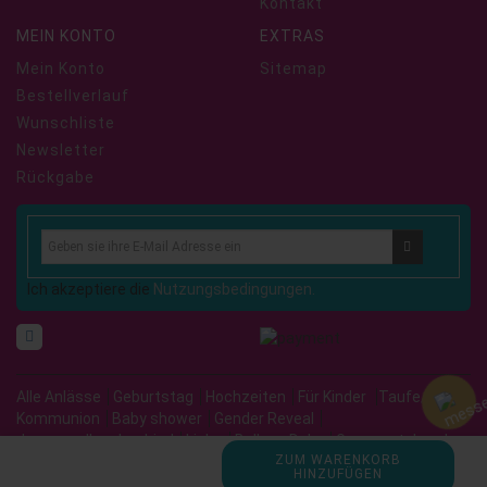
Kontakt
MEIN KONTO
EXTRAS
Mein Konto
Sitemap
Bestellverlauf
Wunschliste
Newsletter
Rückgabe
Ich akzeptiere die
Nutzungsbedingungen.
Alle Anlässe
Geburtstag
Hochzeiten
Für Kinder
Taufe/
Kommunion
Baby shower
Gender Reveal
Junggesellenabschied
Liebe
Balloon Deko
Grosse stehende
ZUM WARENKORB
Ballons
Stuffing Ballons
HINZUFÜGEN