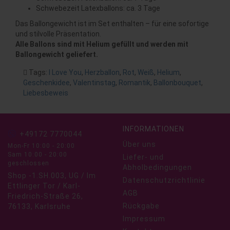
Schwebezeit Latexballons: ca. 3 Tage
Das Ballongewicht ist im Set enthalten – für eine sofortige
und stilvolle Präsentation.
Alle Ballons sind mit Helium gefüllt und werden mit
Ballongewicht geliefert.
Tags:
I Love You
,
Herzballon
,
Rot
,
Weiß
,
Helium
,
Geschenkidee
,
Valentinstag
,
Romantik
,
Ballonbouquet
,
Liebesbeweis
INFORMATIONEN
+49172 7770044
Über uns
Mon-Fr 10:00 - 20:00
Sam 10:00 - 20:00
Liefer- und
geschlossen
Abholbedingungen
Shop -1.SH.003, UG / Im
Datenschutzrichtlinie
Ettlinger Tor / Karl-
AGB
Friedrich-Straße 26,
Rückgabe
76133, Karlsruhe
Impressum