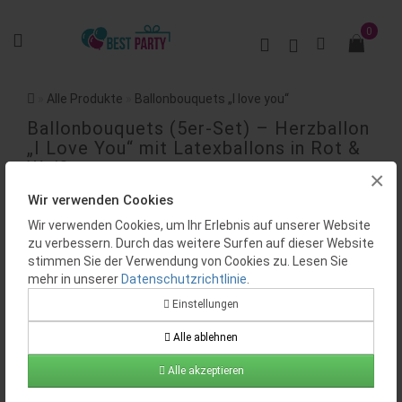
0
Alle Produkte
Ballonbouquets „I love you“
Ballonbouquets (5er-Set) – Herzballon
„I Love You“ mit Latexballons in Rot &
Weiß
×
Wir verwenden Cookies
BEWERTUNGEN (0)
Wir verwenden Cookies, um Ihr Erlebnis auf unserer Website
zu verbessern. Durch das weitere Surfen auf dieser Website
stimmen Sie der Verwendung von Cookies zu. Lesen Sie
mehr in unserer
Datenschutzrichtlinie
.
Einstellungen
Alle ablehnen
Verfügbarkeit:
Auf Lager
Alle akzeptieren
Produktcode:
BP0415