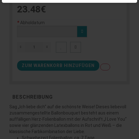
23.48€
Abholdatum
ZUM WARENKORB HINZUFÜGEN
BESCHREIBUNG
Sag „Ich liebe dich“ auf die schönste Weise! Dieses liebevoll
zusammengestellte Ballonbouquet besteht aus einem
auffälligen Herz-Folienballon mit der Aufschrift „I Love You“
sowie vier glänzenden Latexballons in Rot und Weiß – die
klassische Farbkombination der Liebe.
Schwebezeit Folienballon: ca. 7 Tage