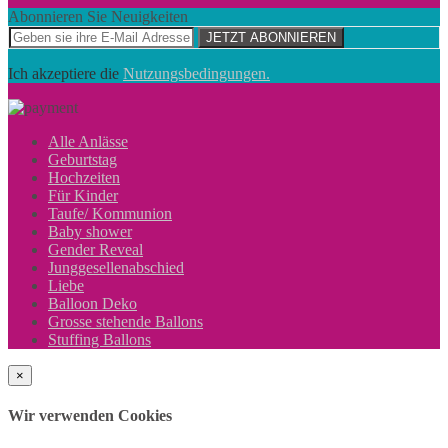
Abonnieren Sie Neuigkeiten
JETZT ABONNIEREN
Ich akzeptiere die
Nutzungsbedingungen.
Alle Anlässe
Geburtstag
Hochzeiten
Für Kinder
Taufe/ Kommunion
Baby shower
Gender Reveal
Junggesellenabschied
Liebe
Balloon Deko
Grosse stehende Ballons
Stuffing Ballons
×
Wir verwenden Cookies