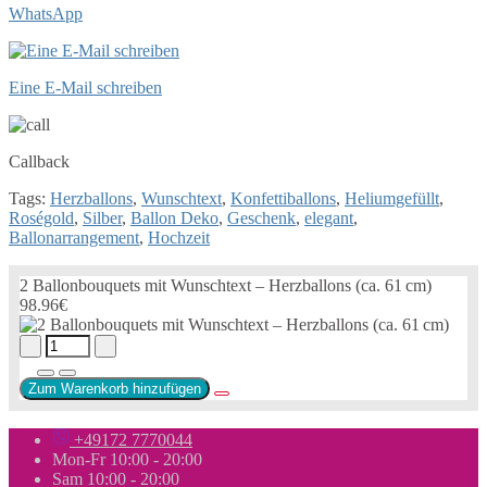
WhatsApp
Eine E-Mail schreiben
Callback
Tags:
Herzballons
,
Wunschtext
,
Konfettiballons
,
Heliumgefüllt
,
Roségold
,
Silber
,
Ballon Deko
,
Geschenk
,
elegant
,
Ballonarrangement
,
Hochzeit
2 Ballonbouquets mit Wunschtext – Herzballons (ca. 61 cm)
98.96€
Zum Warenkorb hinzufügen
+49172 7770044
Mon-Fr 10:00 - 20:00
Sam 10:00 - 20:00