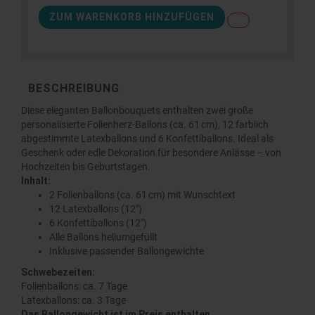
ZUM WARENKORB HINZUFÜGEN
BESCHREIBUNG
Diese eleganten Ballonbouquets enthalten zwei große
personalisierte Folienherz-Ballons (ca. 61 cm), 12 farblich
abgestimmte Latexballons und 6 Konfettiballons. Ideal als
Geschenk oder edle Dekoration für besondere Anlässe – von
Hochzeiten bis Geburtstagen.
Inhalt:
2 Folienballons (ca. 61 cm) mit Wunschtext
12 Latexballons (12")
6 Konfettiballons (12")
Alle Ballons heliumgefüllt
Inklusive passender Ballongewichte
Schwebezeiten:
Folienballons: ca. 7 Tage
Latexballons: ca. 3 Tage
Das Ballongewicht ist im Preis enthalten.