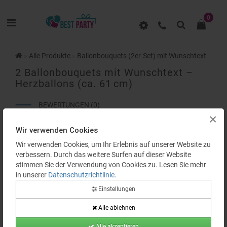
0
Alle Produkte
Ballonbouquets (2er-Set) mit Wunschtext
2 Ballonbouquets mit Wunschtext –
Herzballons (ca. 61 cm)
BEWERTUNGEN (0)
×
Wir verwenden Cookies
Wir verwenden Cookies, um Ihr Erlebnis auf unserer Website zu
verbessern. Durch das weitere Surfen auf dieser Website
stimmen Sie der Verwendung von Cookies zu. Lesen Sie mehr
in unserer
Datenschutzrichtlinie
.
Einstellungen
Alle ablehnen
Alle akzeptieren