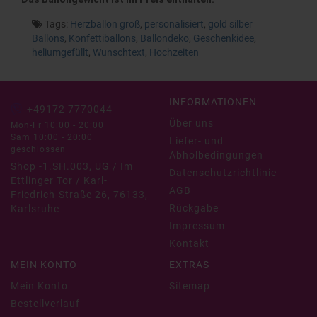
Tags:
Herzballon groß
,
personalisiert
,
gold silber
Ballons
,
Konfettiballons
,
Ballondeko
,
Geschenkidee
,
heliumgefüllt
,
Wunschtext
,
Hochzeiten
INFORMATIONEN
+49172 7770044
Über uns
Mon-Fr 10:00 - 20:00
Sam 10:00 - 20:00
Liefer- und
geschlossen
Abholbedingungen
Shop -1.SH.003, UG / Im
Datenschutzrichtlinie
Ettlinger Tor / Karl-
AGB
Friedrich-Straße 26, 76133,
Rückgabe
Karlsruhe
Impressum
Kontakt
MEIN KONTO
EXTRAS
Mein Konto
Sitemap
Bestellverlauf