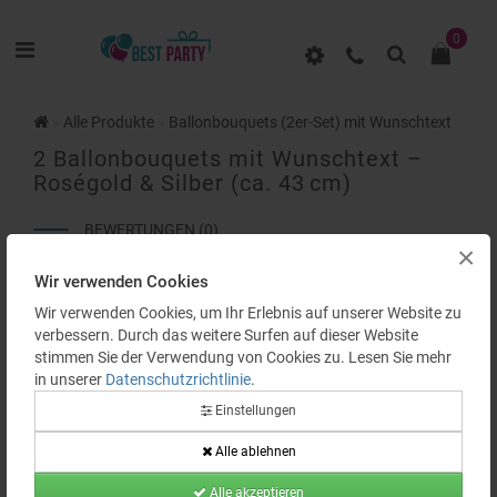
0
Alle Produkte
Ballonbouquets (2er-Set) mit Wunschtext
2 Ballonbouquets mit Wunschtext –
Roségold & Silber (ca. 43 cm)
BEWERTUNGEN (0)
×
Wir verwenden Cookies
Wir verwenden Cookies, um Ihr Erlebnis auf unserer Website zu
verbessern. Durch das weitere Surfen auf dieser Website
stimmen Sie der Verwendung von Cookies zu. Lesen Sie mehr
in unserer
Datenschutzrichtlinie
.
Einstellungen
Alle ablehnen
Alle akzeptieren