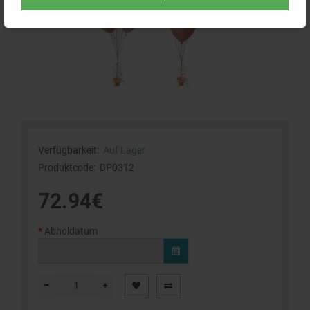
Verfügbarkeit:
Auf Lager
Produktcode:
BP0312
72.94€
Abholdatum