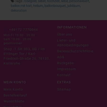
Tags:
roségold
,
silber
,
hochzeit
,
liebe
,
personalisiert
,
ballon mit text
,
helium
,
ballonbouquet
,
jubiläum
,
dekoration
INFORMATIONEN
+49172 7770044
Über uns
Mon-Fr 10:00 - 20:00
Sam 10:00 - 20:00
Liefer- und
geschlossen
Abholbedingungen
Shop -1.SH.003, UG / Im
Datenschutzrichtlinie
Ettlinger Tor / Karl-
AGB
Friedrich-Straße 26, 76133,
Rückgabe
Karlsruhe
Impressum
Kontakt
MEIN KONTO
EXTRAS
Mein Konto
Sitemap
Bestellverlauf
Wunschliste