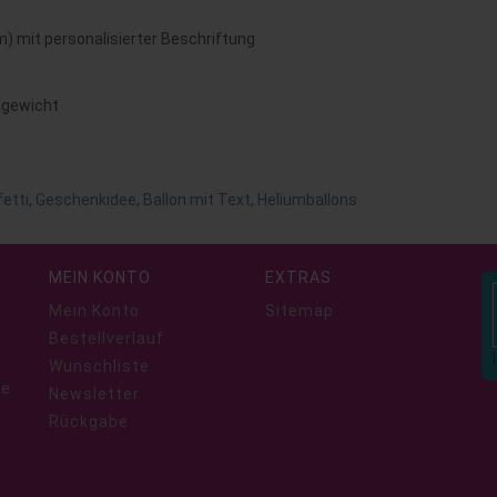
m) mit personalisierter Beschriftung
ongewicht
etti
,
Geschenkidee
,
Ballon mit Text
,
Heliumballons
MEIN KONTO
EXTRAS
Mein Konto
Sitemap
Bestellverlauf
Wunschliste
ie
Newsletter
Rückgabe