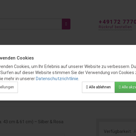
+49172 777
Rückruf bestellen
ITEN
FÜR KINDER
GENDER REVEAL
BALLOON DEKO
rwenden Cookies
wenden Cookies, um Ihr Erlebnis auf unserer Website zu verbessern. D
 Surfen auf dieser Website stimmen Sie der Verwendung von Cookies 
(43x61 cm)
ie mehr in unserer
Datenschutzrichtlinie
.
uquet (ca. 43 cm & 61 cm) – Silbe
ellungen
Alle ablehnen
Alle akze
Verfügbarkeit:
A