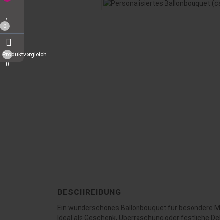
0
Produktvergleich
0
BESCHREIBUNG
Ein wunderschönes Ballonbouquet für besondere 
Ideal als Geschenk, Überraschung oder festliche Dek