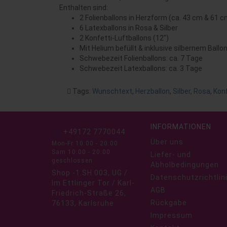
Enthalten sind:
2 Folienballons in Herzform (ca. 43 cm & 61 c
6 Latexballons in Rosa & Silber
2 Konfetti-Luftballons (12")
Mit Helium befüllt & inklusive silbernem Ball
Schwebezeit Folienballons: ca. 7 Tage
Schwebezeit Latexballons: ca. 3 Tage
Tags:
Wunschtext
,
Herzballon
,
Silber
,
Rosa
,
Konf
INFORMATIONEN
+49172 7770044
Über uns
Mon-Fr 10:00 - 20:00
Sam 10:00 - 20:00
Liefer- und
geschlossen
Abholbedingungen
Shop -1.SH.003, UG /
Datenschutzrichtlin
Im Ettlinger Tor / Karl-
AGB
Friedrich-Straße 26,
Rückgabe
76133, Karlsruhe
Impressum