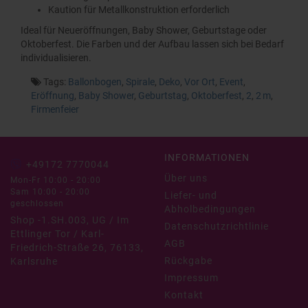
Kaution für Metallkonstruktion erforderlich
Ideal für Neueröffnungen, Baby Shower, Geburtstage oder
Oktoberfest. Die Farben und der Aufbau lassen sich bei Bedarf
individualisieren.
Tags:
Ballonbogen
,
Spirale
,
Deko
,
Vor Ort
,
Event
,
Eröffnung
,
Baby Shower
,
Geburtstag
,
Oktoberfest
,
2
,
2 m
,
Firmenfeier
INFORMATIONEN
+49172 7770044
Über uns
Mon-Fr 10:00 - 20:00
Sam 10:00 - 20:00
Liefer- und
geschlossen
Abholbedingungen
Shop -1.SH.003, UG / Im
Datenschutzrichtlinie
Ettlinger Tor / Karl-
AGB
Friedrich-Straße 26, 76133,
Rückgabe
Karlsruhe
Impressum
Kontakt