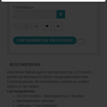
Abholdatum
ZUM WARENKORB HINZUFÜGEN
BESCHREIBUNG
Dekorativer Ballonbogen in Spiralenoptik (ca. 2,2 m hoch) –
perfekt als Blickfang für Events, Eingangsbereiche oder
Fotohintergründe. Die Konstruktion umfasst ca. 6 Meter
Ballons in vier Farben.
Leistungsdetails:
Vor Ort montiert – Montagezeit ca. 2 Stunden
Montagekosten: inklusive
Lieferung: 1 € pro Kilometer