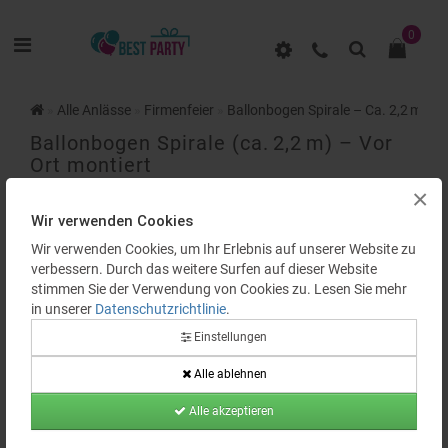
0
Alle Anlässe
Firmenfeier
Ballonbogen Spirale – Ca. 2,2 m hoc
Ballonbogen Spirale (ca. 2,2 m) – Vor
Ort montiert
×
BEWERTUNGEN (0)
Wir verwenden Cookies
Wir verwenden Cookies, um Ihr Erlebnis auf unserer Website zu
verbessern. Durch das weitere Surfen auf dieser Website
stimmen Sie der Verwendung von Cookies zu. Lesen Sie mehr
in unserer
Datenschutzrichtlinie
.
Einstellungen
Verfügbarkeit:
Auf Lager
Alle ablehnen
Produktcode:
BP0526
Alle akzeptieren
180.00€