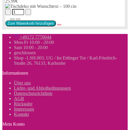
25.99€
Zum Warenkorb hinzufügen
+49172 7770044
Mon-Fr 10:00 - 20:00
Sam 10:00 - 20:00
geschlossen
Shop -1.SH.003, UG / Im Ettlinger Tor / Karl-Friedrich-
Straße 26, 76133, Karlsruhe
Informationen
Über uns
Liefer- und Abholbedingungen
Datenschutzrichtlinie
AGB
Rückgabe
Impressum
Kontakt
Mein Konto