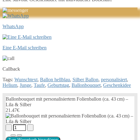
WhatsApp
Eine E-Mail schreiben
Callback
Tags:
Wunschtext
,
Ballon hellblau
,
Silber Ballon
,
personalisiert
,
Helium
,
Junge
,
Taufe
,
Geburtstag
,
Ballonbouquet
,
Geschenkidee
Ballonbouquet mit personalisiertem Folienballon (ca. 43 cm) –
Lila & Silber
21.47€
Zum Warenkorb hinzufügen