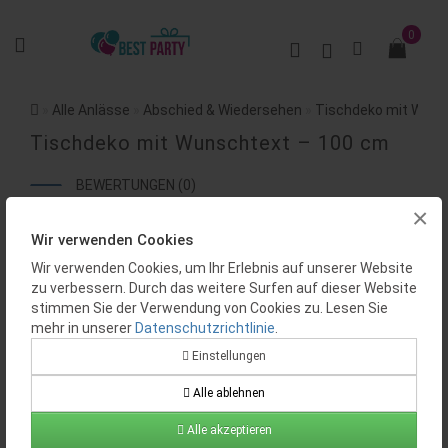
0
Alle Anlässe
Abschied & Wiedersehen
Tischdeko mit Wuns
Tischdeko mit Wunschtext – 100 cm
BEWERTUNGEN (0)
×
Wir verwenden Cookies
Wir verwenden Cookies, um Ihr Erlebnis auf unserer Website
zu verbessern. Durch das weitere Surfen auf dieser Website
stimmen Sie der Verwendung von Cookies zu. Lesen Sie
mehr in unserer
Datenschutzrichtlinie
.
Einstellungen
Alle ablehnen
Alle akzeptieren