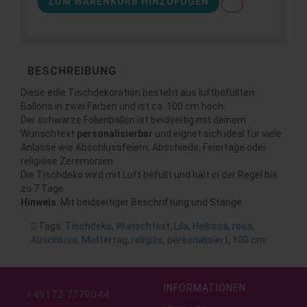
ZUM WARENKORB HINZUFÜGEN
BESCHREIBUNG
Diese edle Tischdekoration besteht aus luftbefüllten
Ballons in zwei Farben und ist ca. 100 cm hoch.
Der schwarze Folienballon ist beidseitig mit deinem
Wunschtext
personalisierbar
und eignet sich ideal für viele
Anlässe wie Abschlussfeiern, Abschiede, Feiertage oder
religiöse Zeremonien.
Die Tischdeko wird mit Luft befüllt und hält in der Regel bis
zu 7 Tage.
Hinweis
: Mit beidseitiger Beschriftung und Stange.
Tags:
Tischdeko
,
Wunschtext
,
Lila
,
Hellrosa
,
rosa
,
Abschluss
,
Muttertag
,
religiös
,
personalisiert
,
100 cm
INFORMATIONEN
+49172 7770044