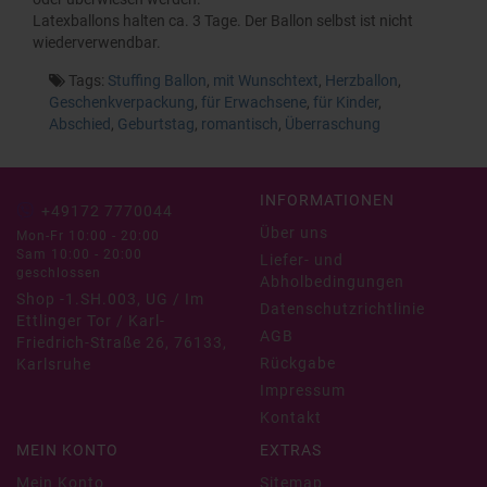
Latexballons halten ca. 3 Tage. Der Ballon selbst ist nicht
wiederverwendbar.
Tags:
Stuffing Ballon
,
mit Wunschtext
,
Herzballon
,
Geschenkverpackung
,
für Erwachsene
,
für Kinder
,
Abschied
,
Geburtstag
,
romantisch
,
Überraschung
INFORMATIONEN
+49172 7770044
Über uns
Mon-Fr 10:00 - 20:00
Sam 10:00 - 20:00
Liefer- und
geschlossen
Abholbedingungen
Shop -1.SH.003, UG / Im
Datenschutzrichtlinie
Ettlinger Tor / Karl-
AGB
Friedrich-Straße 26, 76133,
Rückgabe
Karlsruhe
Impressum
Kontakt
MEIN KONTO
EXTRAS
Mein Konto
Sitemap