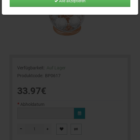
Alle akzeptieren
Verfügbarkeit:
Auf Lager
Produktcode:
BP0617
33.97€
Abholdatum