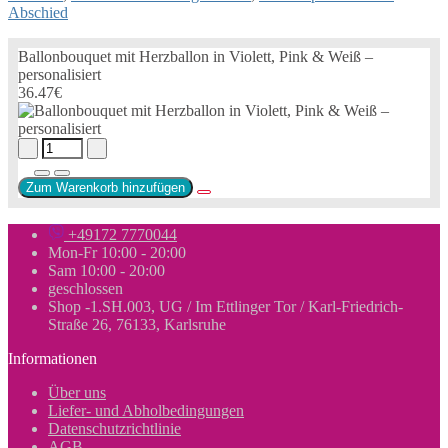
Abschied
Ballonbouquet mit Herzballon in Violett, Pink & Weiß –
personalisiert
36.47€
Zum Warenkorb hinzufügen
+49172 7770044
Mon-Fr 10:00 - 20:00
Sam 10:00 - 20:00
geschlossen
Shop -1.SH.003, UG / Im Ettlinger Tor / Karl-Friedrich-
Straße 26, 76133, Karlsruhe
Informationen
Über uns
Liefer- und Abholbedingungen
Datenschutzrichtlinie
AGB