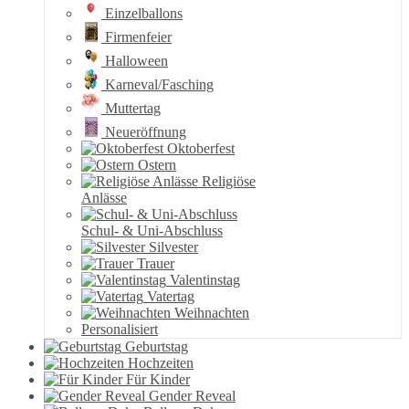
Einzelballons
Firmenfeier
Halloween
Karneval/Fasching
Muttertag
Neueröffnung
Oktoberfest
Ostern
Religiöse
Anlässe
Schul- & Uni-Abschluss
Silvester
Trauer
Valentinstag
Vatertag
Weihnachten
Personalisiert
Geburtstag
Hochzeiten
Für Kinder
Gender Reveal