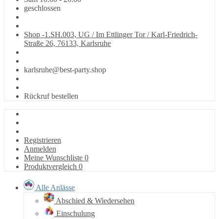
geschlossen
Shop -1.SH.003, UG / Im Ettlinger Tor / Karl-Friedrich-
Straße 26, 76133, Karlsruhe
karlsruhe@best-party.shop
Rückruf bestellen
Registrieren
Anmelden
Meine Wunschliste
0
Produktvergleich
0
Alle Anlässe
Abschied & Wiedersehen
Einschulung