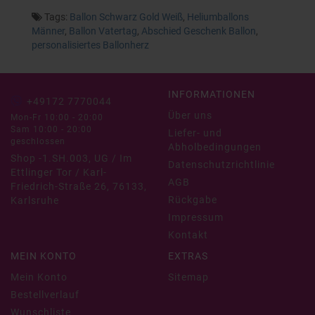
Tags:
Ballon Schwarz Gold Weiß
,
Heliumballons
Männer
,
Ballon Vatertag
,
Abschied Geschenk Ballon
,
personalisiertes Ballonherz
INFORMATIONEN
+49172 7770044
Über uns
Mon-Fr 10:00 - 20:00
Sam 10:00 - 20:00
Liefer- und
geschlossen
Abholbedingungen
Shop -1.SH.003, UG / Im
Datenschutzrichtlinie
Ettlinger Tor / Karl-
AGB
Friedrich-Straße 26, 76133,
Rückgabe
Karlsruhe
Impressum
Kontakt
MEIN KONTO
EXTRAS
Mein Konto
Sitemap
Bestellverlauf
Wunschliste