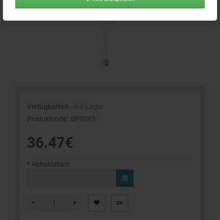
Verfügbarkeit:
Auf Lager
Produktcode:
BP0083
36.47€
Abholdatum