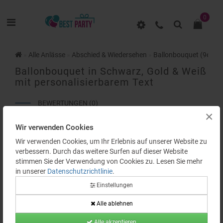
0
Alle Anlässe
Abschied & Wiedersehen
Ballonbouquet (9er-Se
Ballonbouquet in Schwarz, Gold & Weiß
mit personalisierbarem Text
BEWERTUNGEN (0)
×
Wir verwenden Cookies
Wir verwenden Cookies, um Ihr Erlebnis auf unserer Website zu
verbessern. Durch das weitere Surfen auf dieser Website
stimmen Sie der Verwendung von Cookies zu. Lesen Sie mehr
in unserer
Datenschutzrichtlinie
.
Einstellungen
Alle ablehnen
Alle akzeptieren