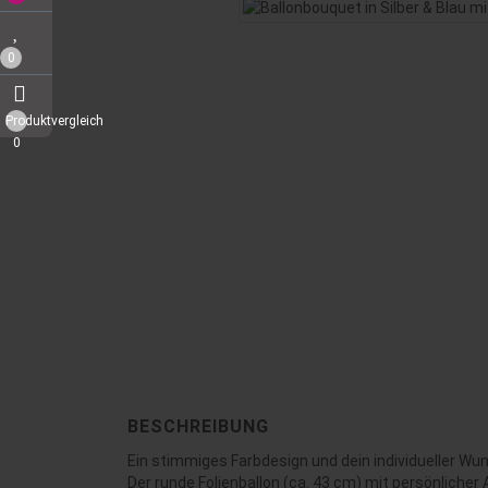
0
Produktvergleich
0
BESCHREIBUNG
Ein stimmiges Farbdesign und dein individueller 
Der runde Folienballon (ca. 43 cm) mit persönlicher