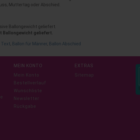
uss, Muttertag oder Abschied.
sive Ballongewicht geliefert.
t Ballongewicht geliefert.
 Text
,
Ballon für Männer
,
Ballon Abschied
MEIN KONTO
EXTRAS
Mein Konto
Sitemap
Bestellverlauf
Wunschliste
ie
Newsletter
Rückgabe