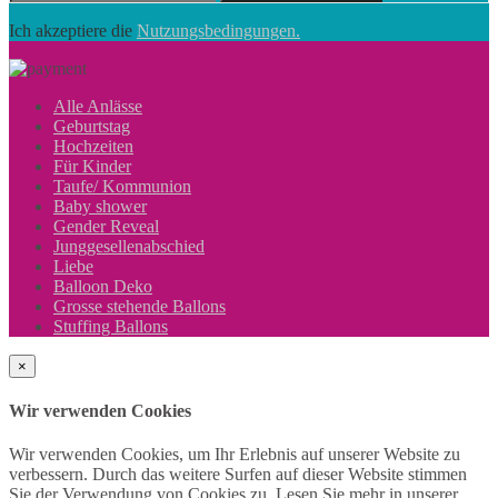
Ich akzeptiere die
Nutzungsbedingungen.
Alle Anlässe
Geburtstag
Hochzeiten
Für Kinder
Taufe/ Kommunion
Baby shower
Gender Reveal
Junggesellenabschied
Liebe
Balloon Deko
Grosse stehende Ballons
Stuffing Ballons
×
Wir verwenden Cookies
Wir verwenden Cookies, um Ihr Erlebnis auf unserer Website zu
verbessern. Durch das weitere Surfen auf dieser Website stimmen
Sie der Verwendung von Cookies zu. Lesen Sie mehr in unserer