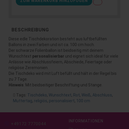
ZUM WARENKORB HINZUFÜGEN
BESCHREIBUNG
Diese edle Tischdekoration besteht aus luftbefüllten
Ballons in zwei Farben und ist ca. 100 cm hoch.
Der schwarze Folienballon ist beidseitig mit deinem
Wunschtext
personalisierbar
und eignet sich ideal für viele
Anlässe wie Abschlussfeiern, Abschiede, Feiertage oder
religiöse Zeremonien.
Die Tischdeko wird mit Luft befüllt und hält in der Regel bis
zu 7 Tage.
Hinweis
: Mit beidseitiger Beschriftung und Stange.
Tags:
Tischdeko
,
Wunschtext
,
Rot
,
Weiß
,
Abschluss
,
Muttertag
,
religiös
,
personalisiert
,
100 cm
INFORMATIONEN
+49172 7770044