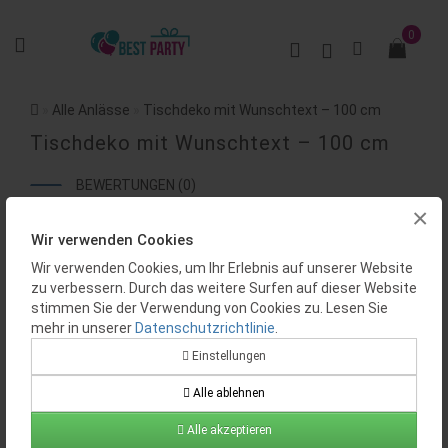
0
Alle Anlässe
Tischdeko mit Wunschtext – 100 cm
Tischdeko mit Wunschtext – 100 cm
BEWERTUNGEN (0)
×
Wir verwenden Cookies
Wir verwenden Cookies, um Ihr Erlebnis auf unserer Website
zu verbessern. Durch das weitere Surfen auf dieser Website
stimmen Sie der Verwendung von Cookies zu. Lesen Sie
mehr in unserer
Datenschutzrichtlinie
.
Einstellungen
Alle ablehnen
Alle akzeptieren