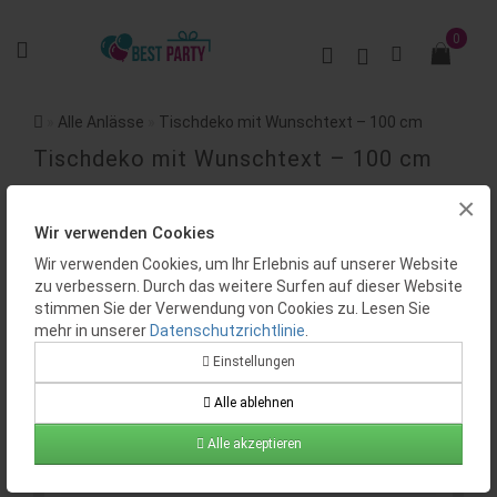
0
Alle Anlässe
Tischdeko mit Wunschtext – 100 cm
Tischdeko mit Wunschtext – 100 cm
×
BEWERTUNGEN (0)
Wir verwenden Cookies
Wir verwenden Cookies, um Ihr Erlebnis auf unserer Website
zu verbessern. Durch das weitere Surfen auf dieser Website
stimmen Sie der Verwendung von Cookies zu. Lesen Sie
mehr in unserer
Datenschutzrichtlinie
.
Einstellungen
Verfügbarkeit:
Auf Lager
Alle ablehnen
Produktcode:
BP0577
Alle akzeptieren
25.99€