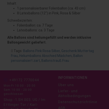
Inhalt:
1 personalisierbarer Folienballon (ca. 43 cm)
8 Latexballons (12") in Pink, Rosa & Silber
Schwebezeiten:
Folienballon: ca. 7 Tage
Latexballons: ca. 3 Tage
Alle Ballons sind heliumgefüllt und werden inklusive
Ballongewicht geliefert.
Tags:
Ballons Pink Rosa Silber
,
Geschenk Muttertag
Frau
,
Heliumballons Abschied Mädchen
,
Ballon
personalisiert zart
,
Ballonstrauß Frau
INFORMATIONEN
+49172 7770044
Über uns
Mon-Fr 10:00 - 20:00
Sam 10:00 - 20:00
Liefer- und
geschlossen
Abholbedingungen
Shop -1.SH.003, UG / Im
Datenschutzrichtlinie
Ettlinger Tor / Karl-
AGB