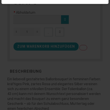
36.47€
Abholdatum
ZUM WARENKORB HINZUFÜGEN
BESCHREIBUNG
Ein liebevoll gestaltetes Ballonbouquet in femininen Farben:
kräftiges Pink, zartes Rosa und elegantes Silber vereinen
sich zu einem stilvollen Ensemble. Der Folienballon (ca.
43 cm) kann mit deinem Wunschtext personalisiert werden
und macht das Bouquet zu einem ganz besonderen
Geschenk – ob für den Schulabschluss, Muttertag oder
einen feierlichen Abschied.