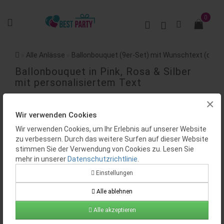
0
Alle Anlässe
Ballonbouquet (9er-Set) mit Wunschtext (ca. 4
Ballonbouquet in Pink, Rosa & Silber
mit personalisiertem Text
×
BEWERTUNGEN (0)
Wir verwenden Cookies
Wir verwenden Cookies, um Ihr Erlebnis auf unserer Website
zu verbessern. Durch das weitere Surfen auf dieser Website
stimmen Sie der Verwendung von Cookies zu. Lesen Sie
mehr in unserer
Datenschutzrichtlinie
.
Einstellungen
Verfügbarkeit:
Auf Lager
Alle ablehnen
Produktcode:
BP0078
Alle akzeptieren