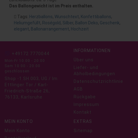
Das Ballongewicht ist im Preis enthalten.
Tags:
Herzballons
,
Wunschtext
,
Konfettiballons
,
Heliumgefüllt
,
Roségold
,
Silber
,
Ballon Deko
,
Geschenk
,
elegant
,
Ballonarrangement
,
Hochzeit
INFORMATIONEN
+49172 7770044
Über uns
Mon-Fr 10:00 - 20:00
Sam 10:00 - 20:00
Liefer- und
geschlossen
Abholbedingungen
Shop -1.SH.003, UG / Im
Datenschutzrichtlinie
Ettlinger Tor / Karl-
AGB
Friedrich-Straße 26,
Rückgabe
76133, Karlsruhe
Impressum
Kontakt
MEIN KONTO
EXTRAS
Mein Konto
Sitemap