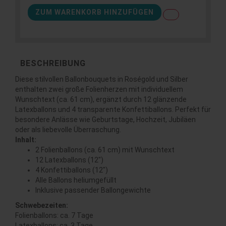
ZUM WARENKORB HINZUFÜGEN
BESCHREIBUNG
Diese stilvollen Ballonbouquets in Roségold und Silber
enthalten zwei große Folienherzen mit individuellem
Wunschtext (ca. 61 cm), ergänzt durch 12 glänzende
Latexballons und 4 transparente Konfettiballons. Perfekt für
besondere Anlässe wie Geburtstage, Hochzeit, Jubiläen
oder als liebevolle Überraschung.
Inhalt:
2 Folienballons (ca. 61 cm) mit Wunschtext
12 Latexballons (12")
4 Konfettiballons (12")
Alle Ballons heliumgefüllt
Inklusive passender Ballongewichte
Schwebezeiten:
Folienballons: ca. 7 Tage
Latexballons: ca. 3 Tage