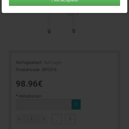
Alle akzeptieren
Verfügbarkeit:
Auf Lager
Produktcode:
BP0316
98.96€
Abholdatum