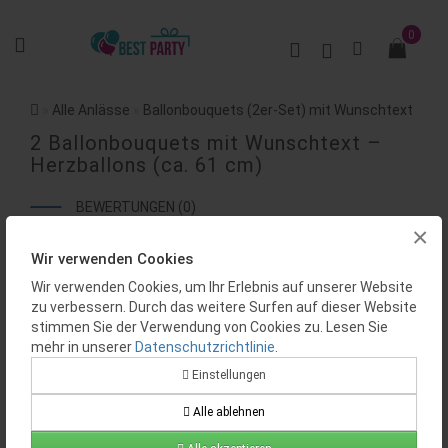
0
Alle Anlässe
Ballonbouquets (2er-Set) mit Wunschtext
2 Ballonbouquets mit Wunschtext –
Herzballons (ca. 61 cm)
BEWERTUNGEN (0)
×
Wir verwenden Cookies
Wir verwenden Cookies, um Ihr Erlebnis auf unserer Website
zu verbessern. Durch das weitere Surfen auf dieser Website
stimmen Sie der Verwendung von Cookies zu. Lesen Sie
mehr in unserer
Datenschutzrichtlinie
.
Einstellungen
Alle ablehnen